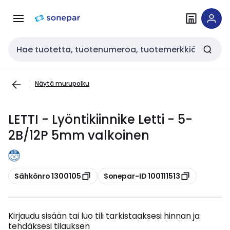
Siirry
Siirry
navigointiin
sisältöön
Haku
Näytä murupolku
LETTI - Lyöntikiinnike Letti - 5-
2B/12P 5mm valkoinen
Kopioi
Kopioi
Sähkönro 1300105
Sonepar-ID 100111513
Kirjaudu sisään tai luo tili tarkistaaksesi hinnan ja
tehdäksesi tilauksen