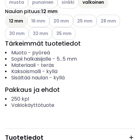
musta
punainen
sinkki
valkoinen
Naulan pituus
:
12 mm
Katso käytettävissä olevat vaihtoehdot
Katso käytettävissä olevat vaihtoehdot
Katso käytettävissä olevat va
Katso käytettävissä
12 mm
16 mm
20 mm
25 mm
28 mm
Katso käytettävissä olevat vaihtoehdot
Katso käytettävissä olevat vaihtoehdot
Katso käytettävissä olevat vaihtoehdot
30 mm
32 mm
35 mm
Tärkeimmät tuotetiedot
Muoto
-
pyöreä
Sopii halkaisijalle
-
5...5
mm
Materiaali
-
teräs
Kaksoismalli
-
kyllä
Sisältää naulan
-
kyllä
Pakkaus ja ehdot
250
kpl
Vakiokäyttötuote
Tuotetiedot