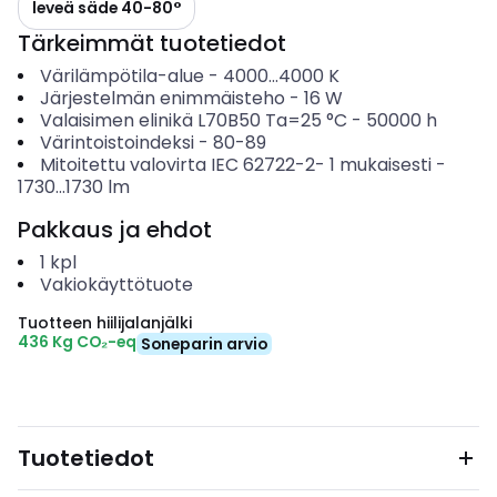
leveä säde 40-80°
Tärkeimmät tuotetiedot
Värilämpötila-alue
-
4000...4000
K
Järjestelmän enimmäisteho
-
16
W
Valaisimen elinikä L70B50 Ta=25 °C
-
50000
h
Värintoistoindeksi
-
80-89
Mitoitettu valovirta IEC 62722-2- 1 mukaisesti
-
1730...1730
lm
Pakkaus ja ehdot
1
kpl
Vakiokäyttötuote
Tuotteen hiilijalanjälki
436 Kg CO₂-eq
Soneparin arvio
Tuotetiedot