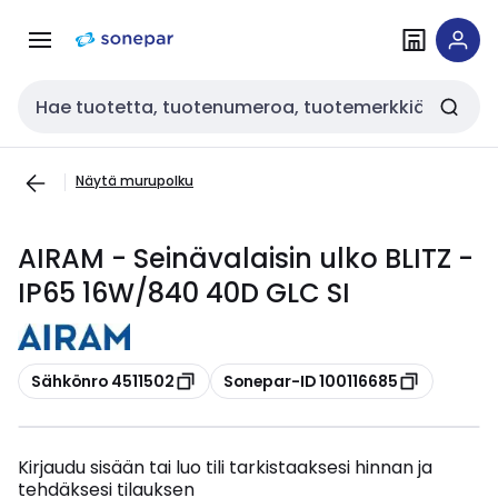
Siirry
Siirry
navigointiin
sisältöön
Haku
Näytä murupolku
AIRAM - Seinävalaisin ulko BLITZ -
IP65 16W/840 40D GLC SI
Kopioi
Kopioi
Sähkönro 4511502
Sonepar-ID 100116685
Kirjaudu sisään tai luo tili tarkistaaksesi hinnan ja
tehdäksesi tilauksen