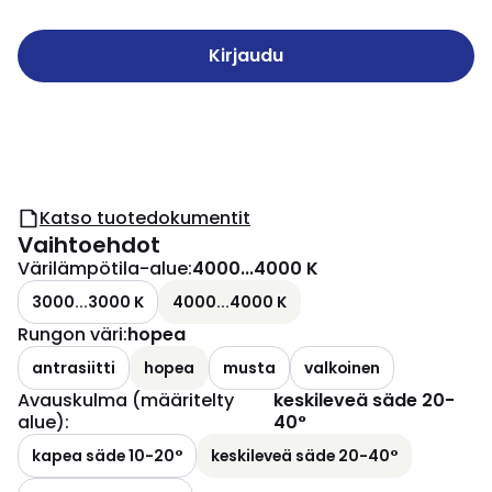
Kirjaudu
Katso tuotedokumentit
Vaihtoehdot
Värilämpötila-alue
:
4000...4000 K
3000...3000 K
4000...4000 K
Rungon väri
:
hopea
antrasiitti
hopea
musta
valkoinen
Avauskulma (määritelty
keskileveä säde 20-
alue)
:
40°
kapea säde 10-20°
keskileveä säde 20-40°