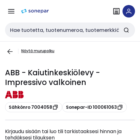
Siirry
Siirry
navigointiin
sisältöön
Haku
Näytä murupolku
ABB - Kaiutinkeskiölevy -
Impressivo valkoinen
Kopioi
Kopioi
Sähkönro 7004058
Sonepar-ID 100061063
Kirjaudu sisään tai luo tili tarkistaaksesi hinnan ja
tehdäksesi tilauksen