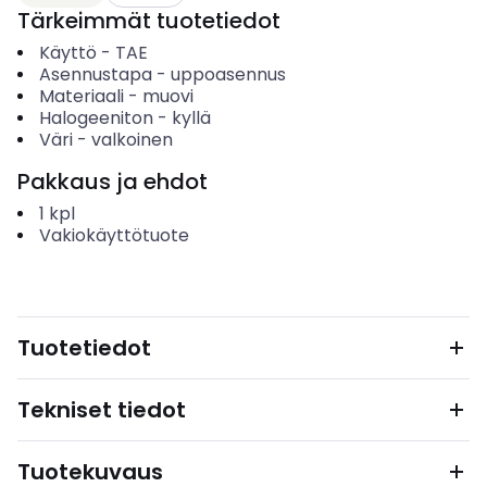
Tärkeimmät tuotetiedot
Käyttö
-
TAE
Asennustapa
-
uppoasennus
Materiaali
-
muovi
Halogeeniton
-
kyllä
Väri
-
valkoinen
Pakkaus ja ehdot
1
kpl
Vakiokäyttötuote
Tuotetiedot
Tekniset tiedot
Tuotekuvaus