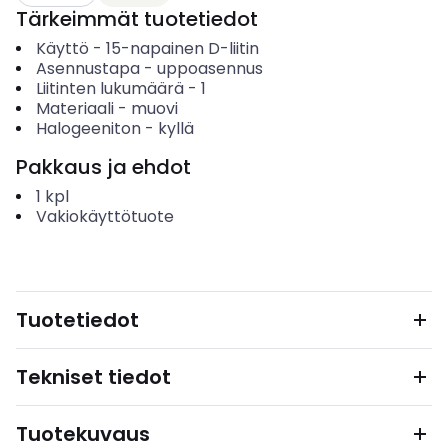
Tärkeimmät tuotetiedot
Käyttö
-
15-napainen D-liitin
Asennustapa
-
uppoasennus
Liitinten lukumäärä
-
1
Materiaali
-
muovi
Halogeeniton
-
kyllä
Pakkaus ja ehdot
1
kpl
Vakiokäyttötuote
Tuotetiedot
Tekniset tiedot
Tuotekuvaus