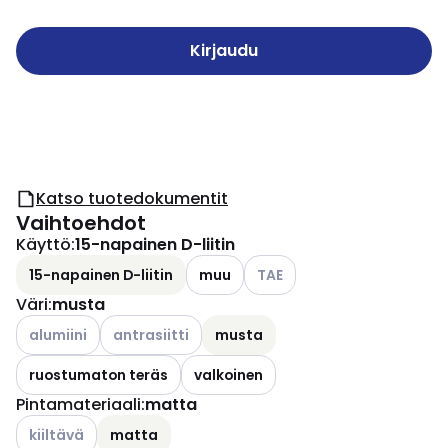
Kirjaudu
Katso tuotedokumentit
Vaihtoehdot
Käyttö
:
15-napainen D-liitin
Katso käytettävissä olevat v
15-napainen D-liitin
muu
TAE
Väri
:
musta
Katso käytettävissä olevat vaihtoehdot
Katso käytettävissä olevat vaihtoehdot
alumiini
antrasiitti
musta
ruostumaton teräs
valkoinen
Pintamateriaali
:
matta
Katso käytettävissä olevat vaihtoehdot
kiiltävä
matta