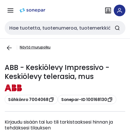
Siirry
Siirry
navigointiin
sisältöön
Haku
Näytä murupolku
ABB - Keskiölevy Impressivo -
Keskiölevy telerasia, mus
Kopioi
Kopioi
Sähkönro 7004068
Sonepar-ID 100168130
Kirjaudu sisään tai luo tili tarkistaaksesi hinnan ja
tehdäksesi tilauksen