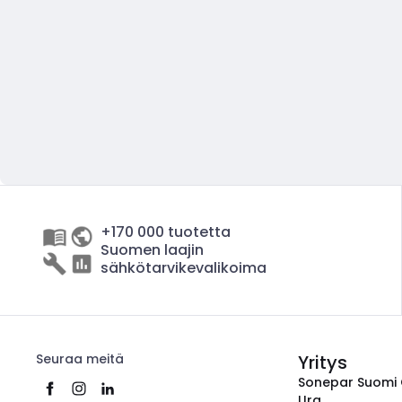
+170 000 tuotetta
Suomen laajin
sähkötarvikevalikoima
Seuraa meitä
Yritys
Sonepar Suomi
Ura