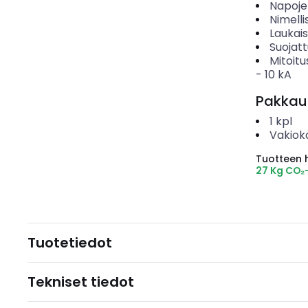
Napoje
Nimelli
Laukai
Suojat
Mitoitu
-
10
kA
Pakkau
1
kpl
Vakiok
Tuotteen hi
27 Kg CO₂
Tuotetiedot
Tekniset tiedot