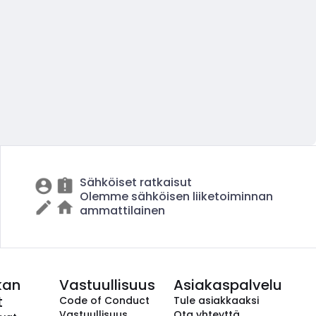
Sähköiset ratkaisut
Olemme sähköisen liiketoiminnan
ammattilainen
kan
Vastuullisuus
Asiakaspalvelu
t
Code of Conduct
Tule asiakkaaksi
Vastuullisuus
Ota yhteyttä