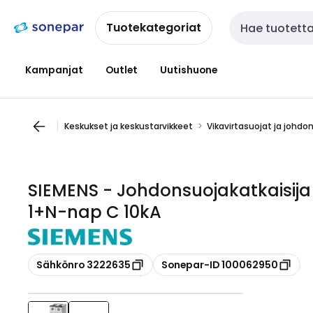
Siirry
Siirry
navigointiin
sisältöön
Tuotekategoriat
Haku
Kampanjat
Outlet
Uutishuone
Keskukset ja keskustarvikkeet
Vikavirtasuojat ja johdo
SIEMENS - Johdonsuojakatkaisija
1+N-nap C 10kA
Kopioi
Kopioi
Sähkönro 3222635
Sonepar-ID 100062950