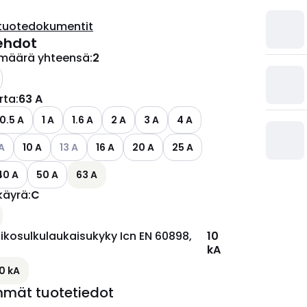
tuotedokumentit
ehdot
määrä yhteensä
:
2
irta
:
63 A
ettävissä olevat vaihtoehdot
0.5 A
1 A
1.6 A
2 A
3 A
4 A
so käytettävissä olevat vaihtoehdot
Katso käytettävissä olevat vaihtoehdot
A
10 A
13 A
16 A
20 A
25 A
40 A
50 A
63 A
käyrä
:
C
ikosulkulaukaisukyky Icn EN 60898,
10
kA
10 kA
mmät tuotetiedot