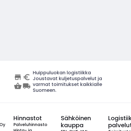
Huippuluokan logistiikka
Joustavat kuljetuspalvelut ja
varmat toimitukset kaikkialle
Suomeen.
Hinnastot
Sähköinen
Logistii
kauppa
palvelu
 Oy
Palveluhinnasto
Hinta- ja