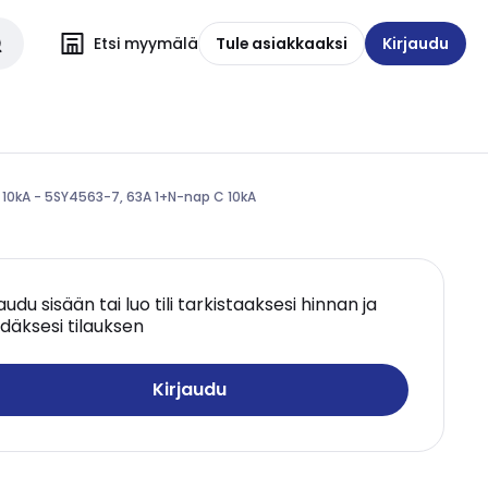
Etsi myymälä
Tule asiakkaaksi
Kirjaudu
 10kA - 5SY4563-7, 63A 1+N-nap C 10kA
jaudu sisään tai luo tili tarkistaaksesi hinnan ja
däksesi tilauksen
Kirjaudu