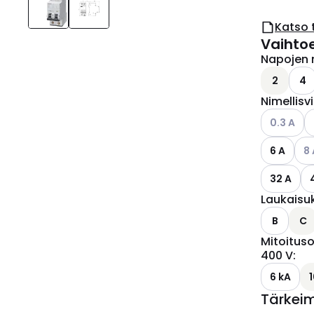
Katso 
Vaihto
Napojen 
2
4
Nimellisv
Katso käyt
0.3 A
Kat
6 A
8 
32 A
Laukaisu
B
C
Mitoituso
400 V
:
6 kA
Tärkei