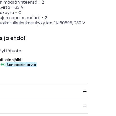
n määrä yhteensä
-
2
svirta
-
63
A
sukäyrä
-
C
tujen napojen määrä
-
2
soikosulkulaukaisukyky Icn EN 60898, 230 V
s ja ehdot
äyttötuote
ilijalanjälki
-eq
Soneparin arvio