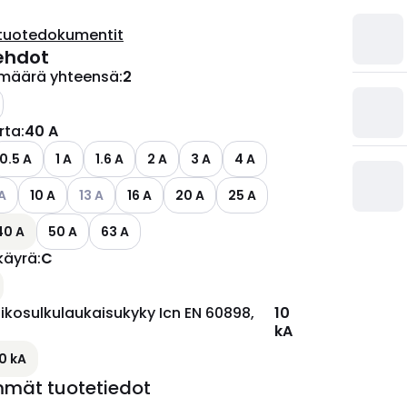
tuotedokumentit
ehdot
määrä yhteensä
:
2
irta
:
40 A
ettävissä olevat vaihtoehdot
0.5 A
1 A
1.6 A
2 A
3 A
4 A
so käytettävissä olevat vaihtoehdot
Katso käytettävissä olevat vaihtoehdot
A
10 A
13 A
16 A
20 A
25 A
40 A
50 A
63 A
käyrä
:
C
ikosulkulaukaisukyky Icn EN 60898,
10
kA
10 kA
mmät tuotetiedot