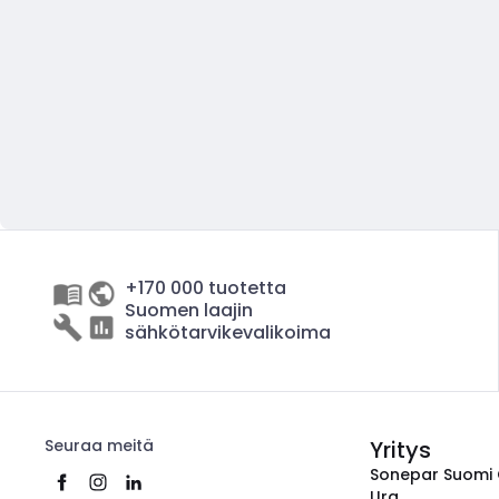
+170 000 tuotetta
Suomen laajin
sähkötarvikevalikoima
Seuraa meitä
Yritys
Sonepar Suomi
Ura