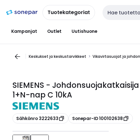
Siirry
Siirry
navigointiin
sisältöön
Tuotekategoriat
Haku
Kampanjat
Outlet
Uutishuone
Keskukset ja keskustarvikkeet
Vikavirtasuojat ja johdo
SIEMENS - Johdonsuojakatkaisija
1+N-nap C 10kA
Kopioi
Kopioi
Sähkönro 3222633
Sonepar-ID 100102638