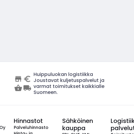
Huippuluokan logistiikka
Joustavat kuljetuspalvelut ja
varmat toimitukset kaikkialle
Suomeen.
Hinnastot
Sähköinen
Logistii
kauppa
palvelu
 Oy
Palveluhinnasto
Hinta- ja