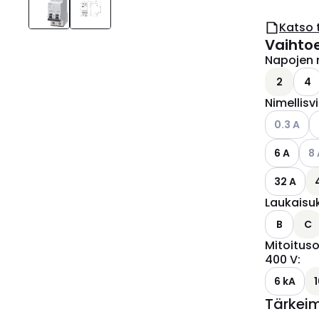
Katso 
Vaihto
Napojen 
2
4
Nimellisv
Katso käyt
0.3 A
Kat
6 A
8 
32 A
Laukaisu
B
C
Mitoituso
400 V
:
6 kA
Tärkei