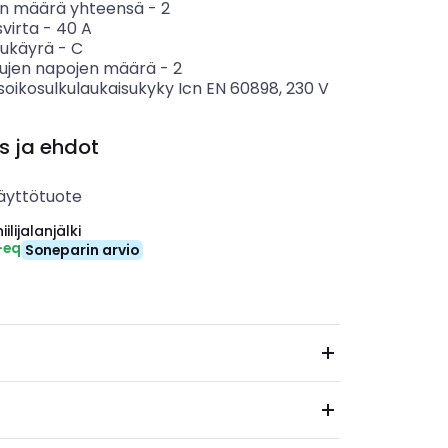
n määrä yhteensä
-
2
svirta
-
40
A
sukäyrä
-
C
tujen napojen määrä
-
2
soikosulkulaukaisukyky Icn EN 60898, 230 V
s ja ehdot
äyttötuote
ilijalanjälki
-eq
Soneparin arvio