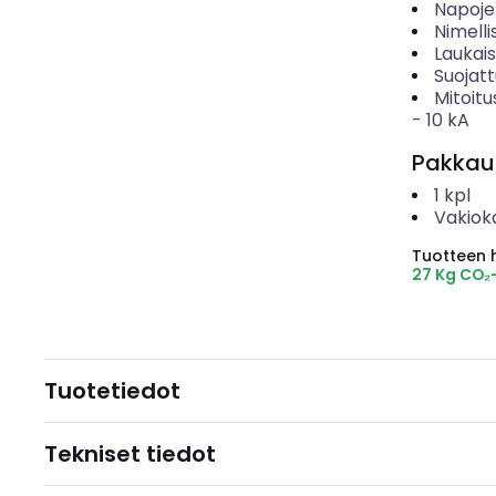
Napoje
Nimelli
Laukai
Suojat
Mitoitu
-
10
kA
Pakkau
1
kpl
Vakiok
Tuotteen hi
27 Kg CO₂
Tuotetiedot
Tekniset tiedot