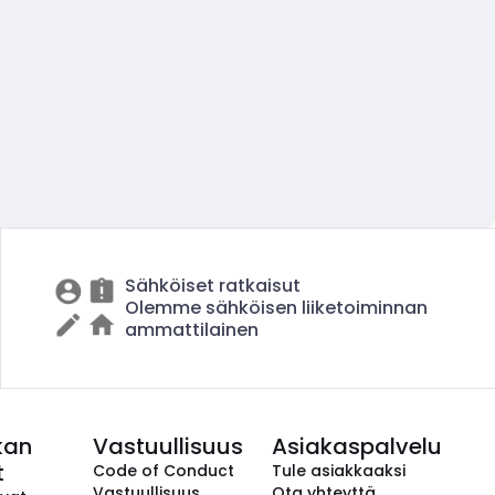
Sähköiset ratkaisut
Olemme sähköisen liiketoiminnan
ammattilainen
kan
Vastuullisuus
Asiakaspalvelu
t
Code of Conduct
Tule asiakkaaksi
Vastuullisuus
Ota yhteyttä