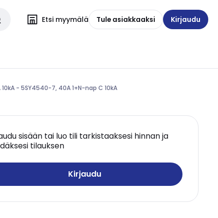
Etsi myymälä
Tule asiakkaaksi
Kirjaudu
 10kA - 5SY4540-7, 40A 1+N-nap C 10kA
jaudu sisään tai luo tili tarkistaaksesi hinnan ja
däksesi tilauksen
Kirjaudu