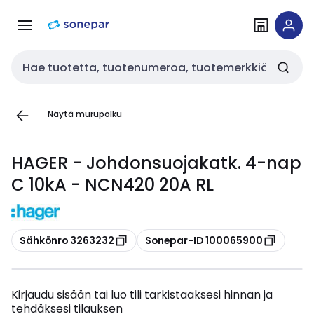
Siirry
Siirry
navigointiin
sisältöön
Haku
Näytä murupolku
HAGER - Johdonsuojakatk. 4-nap
C 10kA - NCN420 20A RL
Kopioi
Kopioi
Sähkönro 3263232
Sonepar-ID 100065900
Kirjaudu sisään tai luo tili tarkistaaksesi hinnan ja
tehdäksesi tilauksen