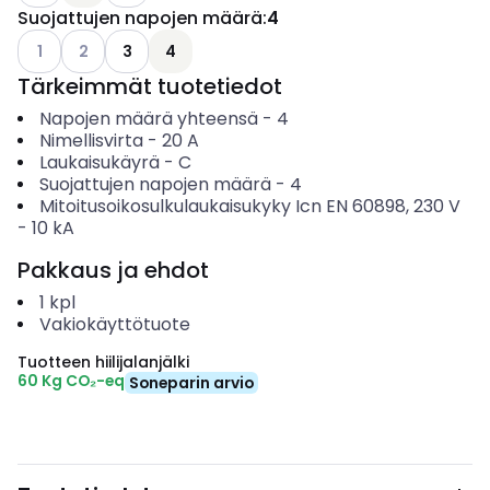
Suojattujen napojen määrä
:
4
Katso käytettävissä olevat vaihtoehdot
Katso käytettävissä olevat vaihtoehdot
1
2
3
4
Tärkeimmät tuotetiedot
Napojen määrä yhteensä
-
4
Nimellisvirta
-
20
A
Laukaisukäyrä
-
C
Suojattujen napojen määrä
-
4
Mitoitusoikosulkulaukaisukyky Icn EN 60898, 230 V
-
10
kA
Pakkaus ja ehdot
1
kpl
Vakiokäyttötuote
Tuotteen hiilijalanjälki
60 Kg CO₂-eq
Soneparin arvio