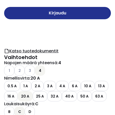
Kirjaudu
Katso tuotedokumentit
Vaihtoehdot
Napojen määrä yhteensä
:
4
Katso käytettävissä olevat vaihtoehdot
Katso käytettävissä olevat vaihtoehdot
Katso käytettävissä olevat vaihtoehdot
1
2
3
4
Nimellisvirta
:
20 A
0.5 A
1 A
2 A
3 A
4 A
6 A
10 A
13 A
16 A
20 A
25 A
32 A
40 A
50 A
63 A
Laukaisukäyrä
:
C
B
C
D