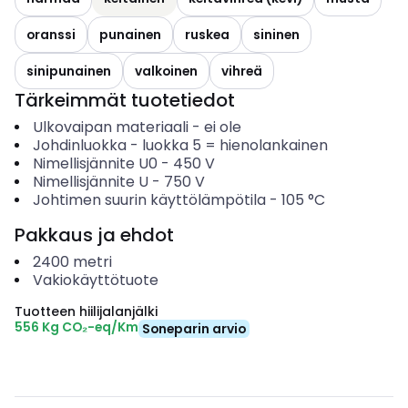
oranssi
punainen
ruskea
sininen
sinipunainen
valkoinen
vihreä
Tärkeimmät tuotetiedot
Ulkovaipan materiaali
-
ei ole
Johdinluokka
-
luokka 5 = hienolankainen
Nimellisjännite U0
-
450
V
Nimellisjännite U
-
750
V
Johtimen suurin käyttölämpötila
-
105
°C
Pakkaus ja ehdot
2400
metri
Vakiokäyttötuote
Tuotteen hiilijalanjälki
556 Kg CO₂-eq/Km
Soneparin arvio