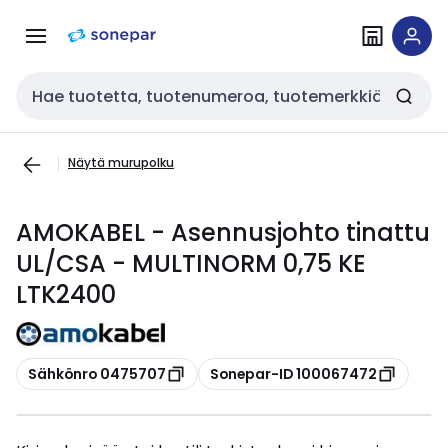
Siirry
Siirry
navigointiin
sisältöön
Haku
Näytä murupolku
AMOKABEL - Asennusjohto tinattu
UL/CSA - MULTINORM 0,75 KE
LTK2400
Kopioi
Kopioi
Sähkönro 0475707
Sonepar-ID 100067472