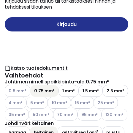
Kirjaudu sisään tai luo tili tarkistaaksesi hinnan ja
tehdäksesi tilauksen
Kirjaudu
Katso tuotedokumentit
Vaihtoehdot
Johtimen nimellispoikkipinta-ala
:
0.75 mm²
Katso käytettävissä olevat vaihtoehdot
0.5 mm²
0.75 mm²
1 mm²
1.5 mm²
2.5 mm²
Katso käytettävissä olevat vaihtoehdot
Katso käytettävissä olevat vaihtoehdot
Katso käytettävissä olevat vaihtoehdot
Katso käytettävissä olevat v
Katso käytettäviss
4 mm²
6 mm²
10 mm²
16 mm²
25 mm²
Katso käytettävissä olevat vaihtoehdot
Katso käytettävissä olevat vaihtoehdot
Katso käytettävissä olevat vaihtoehdo
Katso käytettävissä oleva
Katso käytettä
35 mm²
50 mm²
70 mm²
95 mm²
120 mm²
Johdinväri
:
keltainen
harmaa
keltainen
keltavihreä (kevi)
musta