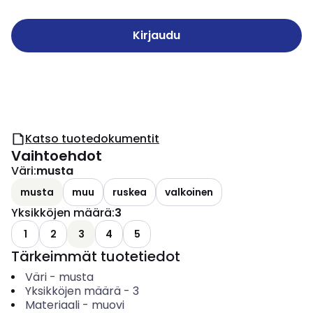
Kirjaudu
Katso tuotedokumentit
Vaihtoehdot
Väri
:
musta
musta
muu
ruskea
valkoinen
Yksikköjen määrä
:
3
1
2
3
4
5
Tärkeimmät tuotetiedot
Väri
-
musta
Yksikköjen määrä
-
3
Materiaali
-
muovi