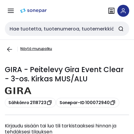
Siirry
Siirry
navigointiin
sisältöön
Haku
Näytä murupolku
GIRA - Peitelevy Gira Event Clear
- 3-os. Kirkas MUS/ALU
Kopioi
Kopioi
Sähkönro 2118723
Sonepar-ID 100072940
Kirjaudu sisään tai luo tili tarkistaaksesi hinnan ja
tehdäksesi tilauksen