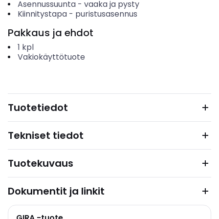
Asennussuunta
-
vaaka ja pysty
Kiinnitystapa
-
puristusasennus
Pakkaus ja ehdot
1
kpl
Vakiokäyttötuote
Tuotetiedot
Tekniset tiedot
Tuotekuvaus
Dokumentit ja linkit
GIRA -tuote