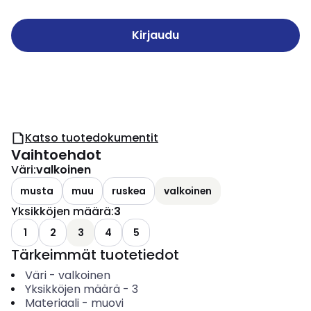
Kirjaudu
Katso tuotedokumentit
Vaihtoehdot
Väri
:
valkoinen
musta
muu
ruskea
valkoinen
Yksikköjen määrä
:
3
1
2
3
4
5
Tärkeimmät tuotetiedot
Väri
-
valkoinen
Yksikköjen määrä
-
3
Materiaali
-
muovi