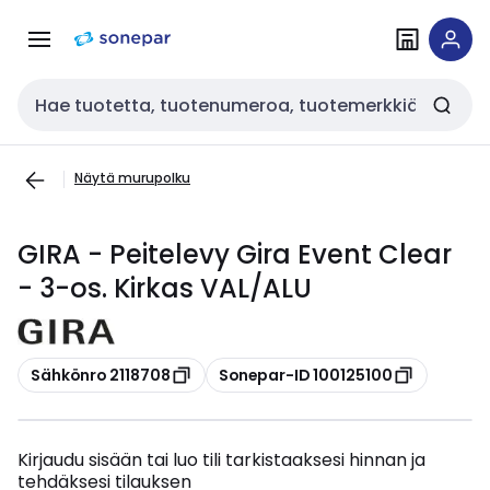
Siirry
Siirry
navigointiin
sisältöön
Haku
Näytä murupolku
GIRA - Peitelevy Gira Event Clear
- 3-os. Kirkas VAL/ALU
Kopioi
Kopioi
Sähkönro 2118708
Sonepar-ID 100125100
Kirjaudu sisään tai luo tili tarkistaaksesi hinnan ja
tehdäksesi tilauksen