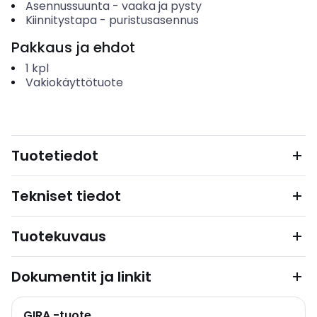
Asennussuunta
-
vaaka ja pysty
Kiinnitystapa
-
puristusasennus
Pakkaus ja ehdot
1
kpl
Vakiokäyttötuote
Tuotetiedot
Tekniset tiedot
Tuotekuvaus
Dokumentit ja linkit
GIRA -tuote