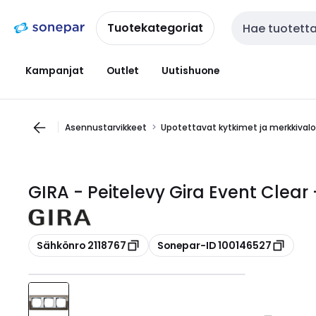
Siirry
Siirry
navigointiin
sisältöön
Tuotekategoriat
Haku
Kampanjat
Outlet
Uutishuone
Asennustarvikkeet
Upotettavat kytkimet ja merkkival
GIRA - Peitelevy Gira Event Clear
Kopioi
Kopioi
Sähkönro 2118767
Sonepar-ID 100146527