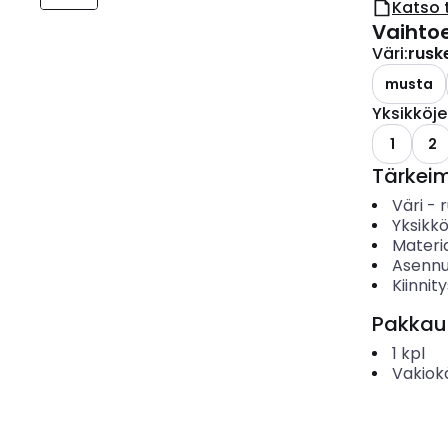
Katso 
Vaihto
Väri
:
rusk
musta
Yksikköj
1
2
Tärkei
Väri
-
Yksikk
Materia
Asennu
Kiinnit
Pakkau
1
kpl
Vakiok