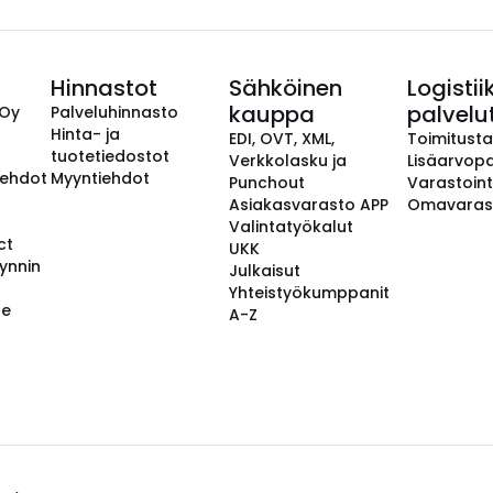
Hinnastot
Sähköinen
Logistii
kauppa
palvelu
 Oy
Palveluhinnasto
Hinta- ja
EDI, OVT, XML,
Toimitust
tuotetiedostot
Verkkolasku ja
Lisäarvopa
aehdot
Myyntiehdot
Punchout
Varastoint
Asiakasvarasto APP
Omavaras
Valintatyökalut
ct
UKK
ynnin
Julkaisut
Yhteistyökumppanit
se
A-Z