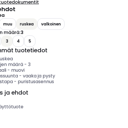
tuotedokumentit
ehdot
ea
muu
ruskea
valkoinen
en määrä
:
3
3
4
5
mmät tuotetiedot
ruskea
öjen määrä
-
3
ali
-
muovi
ssuunta
-
vaaka ja pysty
ystapa
-
puristusasennus
s ja ehdot
äyttötuote