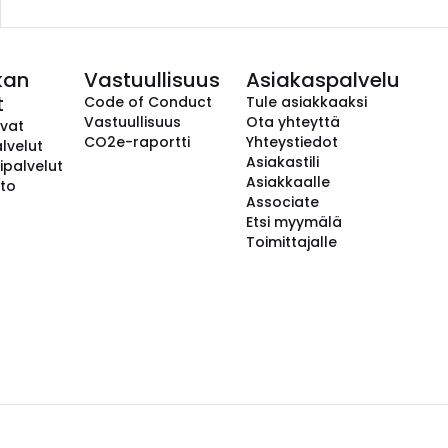
kan
Vastuullisuus
Asiakaspalvelu
t
Code of Conduct
Tule asiakkaaksi
Vastuullisuus
Ota yhteyttä
avat
CO2e-raportti
Yhteystiedot
lvelut
Asiakastili
ipalvelut
Asiakkaalle
to
Associate
Etsi myymälä
Toimittajalle