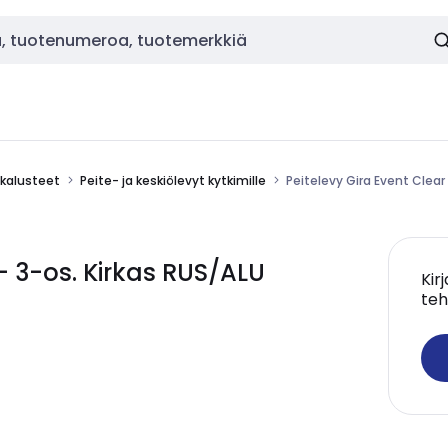
okalusteet
Peite- ja keskiölevyt kytkimille
Peitelevy Gira Event Clear
 - 3-os. Kirkas RUS/ALU
Kir
teh