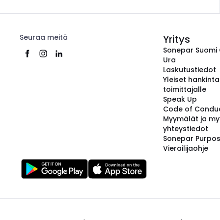
Seuraa meitä
Yritys
Sonepar Suomi
Ura
Laskutustiedot
Yleiset hankint
toimittajalle
Speak Up
Code of Condu
Myymälät ja my
yhteystiedot
Sonepar Purpo
Vierailijaohje