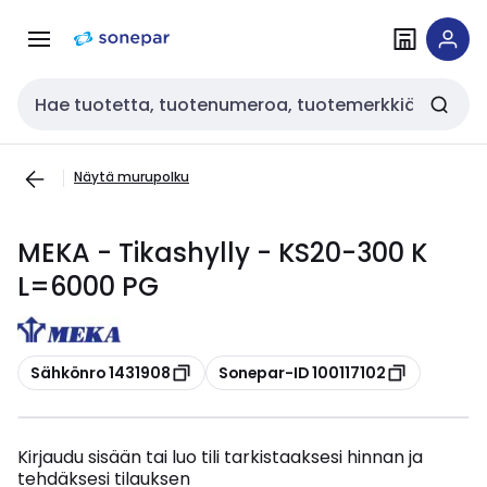
Siirry
Siirry
navigointiin
sisältöön
Haku
Näytä murupolku
MEKA - Tikashylly - KS20-300 K
L=6000 PG
Kopioi
Kopioi
Sähkönro 1431908
Sonepar-ID 100117102
Kirjaudu sisään tai luo tili tarkistaaksesi hinnan ja
tehdäksesi tilauksen