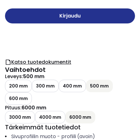
Kirjaudu
Katso tuotedokumentit
Vaihtoehdot
Leveys
:
500 mm
200 mm
300 mm
400 mm
500 mm
600 mm
Pituus
:
6000 mm
3000 mm
4000 mm
6000 mm
Tärkeimmät tuotetiedot
Sivuprofiilin muoto
-
profiili (avoin)