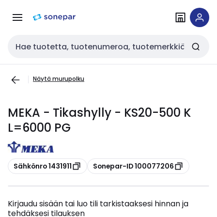
Siirry
Siirry
navigointiin
sisältöön
Haku
Näytä murupolku
MEKA - Tikashylly - KS20-500 K
L=6000 PG
Kopioi
Kopioi
Sähkönro 1431911
Sonepar-ID 100077206
Kirjaudu sisään tai luo tili tarkistaaksesi hinnan ja
tehdäksesi tilauksen