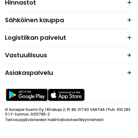
Hinnastot
Sähköinen kauppa
Logistiikan palvelut
Vastuullisuus
Asiakaspalvelu
© Sonepar Suomi Oy | Ritakuja 2, PL 88, 01740 VANTAA | Puh. 010 283
11 | Y-tunnus: 0213785-2
Tietosuoja
Evästeiden hallinta
Evästeet
Myyntiehdot