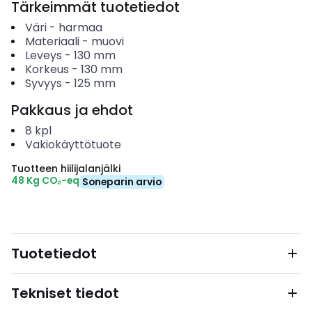
Tärkeimmät tuotetiedot
Väri
-
harmaa
Materiaali
-
muovi
Leveys
-
130
mm
Korkeus
-
130
mm
Syvyys
-
125
mm
Pakkaus ja ehdot
8
kpl
Vakiokäyttötuote
Tuotteen hiilijalanjälki
48 Kg CO₂-eq
Soneparin arvio
Tuotetiedot
Tekniset tiedot