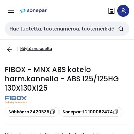
Siirry
Siirry
navigointiin
sisältöön
Haku
Näytä murupolku
FIBOX - MNX ABS kotelo
harm.kannella - ABS 125/125HG
130X130X125
Kopioi
Kopioi
Sähkönro 3420535
Sonepar-ID 100082474