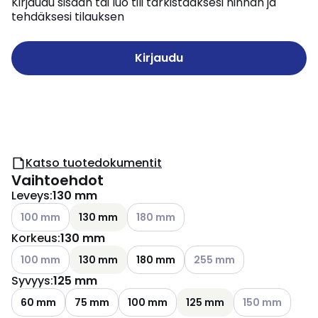
Kirjaudu sisään tai luo tili tarkistaaksesi hinnan ja
tehdäksesi tilauksen
Kirjaudu
Katso tuotedokumentit
Vaihtoehdot
Leveys
:
130 mm
Katso käytettävissä olevat vaihtoehdot
Katso käytettävissä olevat vaihtoehdo
100 mm
130 mm
180 mm
Korkeus
:
130 mm
Katso käytettävissä olevat vaihtoehdot
Katso käytettävissä oleva
100 mm
130 mm
180 mm
255 mm
Syvyys
:
125 mm
Katso käytettävi
60 mm
75 mm
100 mm
125 mm
150 mm