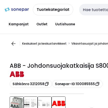
Siirry
Siirry
navigointiin
sisältöön
Tuotekategoriat
Haku
Kampanjat
Outlet
Uutishuone
Keskukset ja keskustarvikkeet
Vikavirtasuojat ja johdo
ABB - Johdonsuojakatkaisija S800
Kopioi
Kopioi
Sähkönro 3212058
Sonepar-ID 100085555