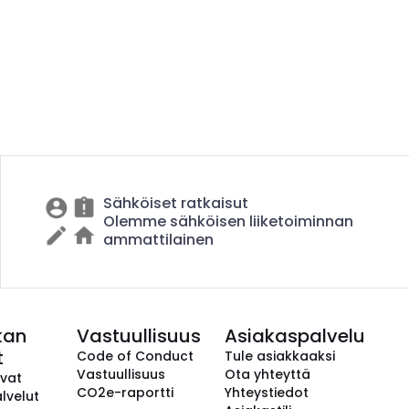
Sähköiset ratkaisut
Olemme sähköisen liiketoiminnan
ammattilainen
kan
Vastuullisuus
Asiakaspalvelu
t
Code of Conduct
Tule asiakkaaksi
Vastuullisuus
Ota yhteyttä
avat
CO2e-raportti
Yhteystiedot
lvelut