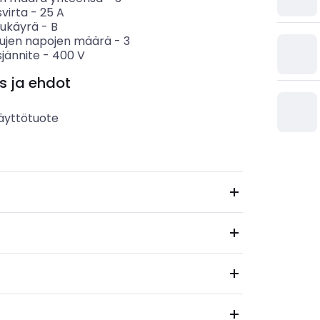
svirta
-
25
A
sukäyrä
-
B
tujen napojen määrä
-
3
sjännite
-
400
V
s ja ehdot
äyttötuote