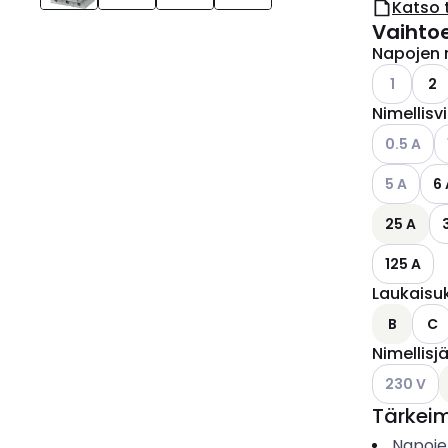
Katso 
Vaihto
Napojen 
Katso käyt
1
2
Nimellisv
Katso käyt
K
0.5 A
Katso käyt
5 A
6 
25 A
125 A
Laukaisu
B
C
Nimellisj
Katso käyt
230 V
Tärkei
Napoje