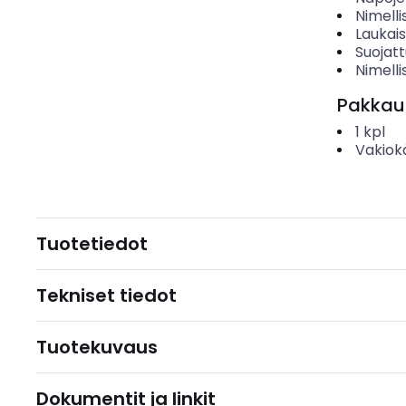
Nimelli
Laukai
Suojat
Nimelli
Pakkau
1
kpl
Vakiok
Tuotetiedot
Tekniset tiedot
Tuotekuvaus
Dokumentit ja linkit