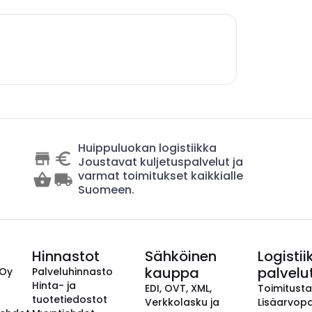
Huippuluokan logistiikka
Joustavat kuljetuspalvelut ja
varmat toimitukset kaikkialle
Suomeen.
Hinnastot
Sähköinen
Logistii
kauppa
palvelu
 Oy
Palveluhinnasto
Hinta- ja
EDI, OVT, XML,
Toimitust
tuotetiedostot
Verkkolasku ja
Lisäarvopa