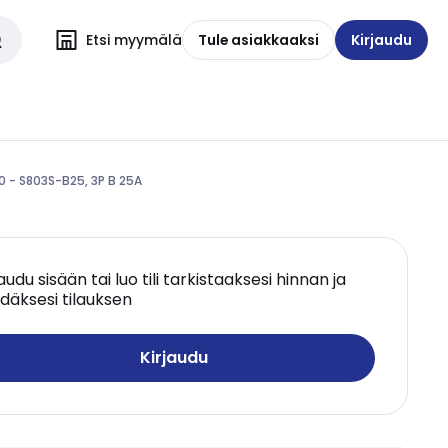
Etsi myymälä
Tule asiakkaaksi
Kirjaudu
0 - S803S-B25, 3P B 25A
jaudu sisään tai luo tili tarkistaaksesi hinnan ja
däksesi tilauksen
Kirjaudu