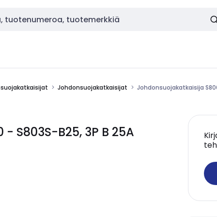
nsuojakatkaisijat
Johdonsuojakatkaisijat
Johdonsuojakatkaisija S80
 - S803S-B25, 3P B 25A
Kir
teh