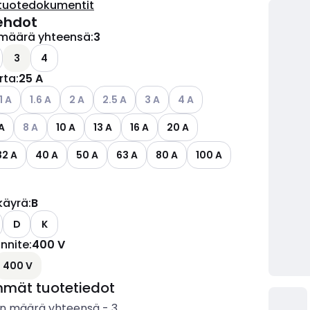
tuotedokumentit
ehdot
määrä yhteensä
:
3
ettävissä olevat vaihtoehdot
3
4
irta
:
25 A
ettävissä olevat vaihtoehdot
atso käytettävissä olevat vaihtoehdot
Katso käytettävissä olevat vaihtoehdot
Katso käytettävissä olevat vaihtoehdot
Katso käytettävissä olevat vaihtoehdot
Katso käytettävissä olevat vaihtoe
Katso käytettävissä olevat v
1 A
1.6 A
2 A
2.5 A
3 A
4 A
ettävissä olevat vaihtoehdot
Katso käytettävissä olevat vaihtoehdot
A
8 A
10 A
13 A
16 A
20 A
32 A
40 A
50 A
63 A
80 A
100 A
käyrä
:
B
D
K
ännite
:
400 V
ettävissä olevat vaihtoehdot
400 V
mmät tuotetiedot
n määrä yhteensä
-
3