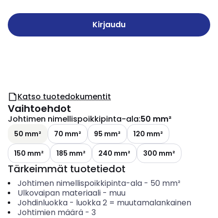
Kirjaudu
Katso tuotedokumentit
Vaihtoehdot
Johtimen nimellispoikkipinta-ala
:
50 mm²
50 mm²
70 mm²
95 mm²
120 mm²
150 mm²
185 mm²
240 mm²
300 mm²
Tärkeimmät tuotetiedot
Johtimen nimellispoikkipinta-ala
-
50
mm²
Ulkovaipan materiaali
-
muu
Johdinluokka
-
luokka 2 = muutamalankainen
Johtimien määrä
-
3