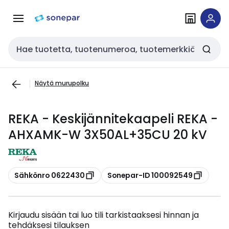
Siirry
Siirry
navigointiin
sisältöön
Haku
Näytä murupolku
REKA - Keskijännitekaapeli REKA -
AHXAMK-W 3X50AL+35CU 20 kV
Kopioi
Kopioi
Sähkönro 0622430
Sonepar-ID 100092549
Kirjaudu sisään tai luo tili tarkistaaksesi hinnan ja
tehdäksesi tilauksen