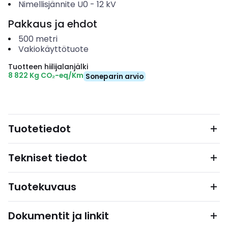
Nimellisjännite U0
-
12
kV
Pakkaus ja ehdot
500
metri
Vakiokäyttötuote
Tuotteen hiilijalanjälki
8 822 Kg CO₂-eq/Km
Soneparin arvio
Tuotetiedot
Tekniset tiedot
Tuotekuvaus
Dokumentit ja linkit