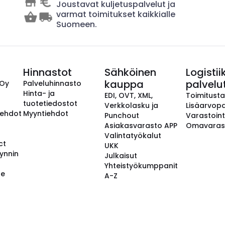
Joustavat kuljetuspalvelut ja
varmat toimitukset kaikkialle
Suomeen.
Hinnastot
Sähköinen
Logistii
kauppa
palvelu
 Oy
Palveluhinnasto
Hinta- ja
EDI, OVT, XML,
Toimitust
tuotetiedostot
Verkkolasku ja
Lisäarvopa
aehdot
Myyntiehdot
Punchout
Varastoint
Asiakasvarasto APP
Omavaras
Valintatyökalut
ct
UKK
ynnin
Julkaisut
Yhteistyökumppanit
se
A-Z