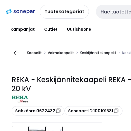
Siirry
Siirry
navigointiin
sisältöön
Tuotekategoriat
Haku
Kampanjat
Outlet
Uutishuone
Kaapelit
Voimakaapelit
Keskijännitekaapelit
Kesk
REKA - Keskijännitekaapeli REK
20 kV
Kopioi
Kopioi
Sähkönro 0622432
Sonepar-ID 100101581