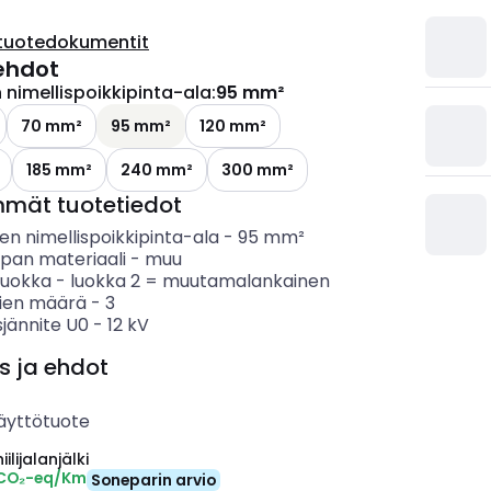
tuotedokumentit
ehdot
nimellispoikkipinta-ala
:
95 mm²
70 mm²
95 mm²
120 mm²
185 mm²
240 mm²
300 mm²
mmät tuotetiedot
n nimellispoikkipinta-ala
-
95
mm²
ipan materiaali
-
muu
luokka
-
luokka 2 = muutamalankainen
ien määrä
-
3
sjännite U0
-
12
kV
s ja ehdot
äyttötuote
ilijalanjälki
 CO₂-eq/Km
Soneparin arvio