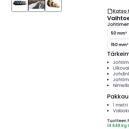
Katso 
Vaihto
Johtimen 
50 mm²
150 mm²
Tärkei
Johtime
Ulkova
Johdin
Johtim
Nimelli
Pakkau
1
metri
Vakiok
Tuotteen hi
14 648 Kg