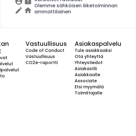
Olemme sähköisen liiketoiminnan
ammattilainen
kan
Vastuullisuus
Asiakaspalvelu
t
Code of Conduct
Tule asiakkaaksi
Vastuullisuus
Ota yhteyttä
avat
CO2e-raportti
Yhteystiedot
lvelut
Asiakastili
ipalvelut
Asiakkaalle
to
Associate
Etsi myymälä
Toimittajalle