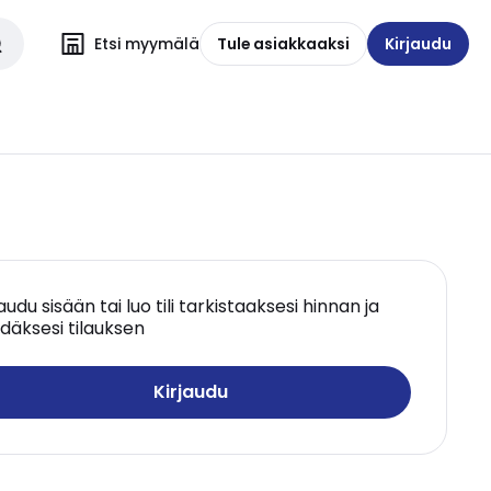
Etsi myymälä
Tule asiakkaaksi
Kirjaudu
jaudu sisään tai luo tili tarkistaaksesi hinnan ja
däksesi tilauksen
Kirjaudu