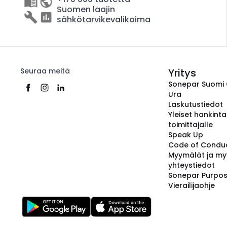
Suomen laajin
sähkötarvikevalikoima
Seuraa meitä
Yritys
Sonepar Suomi
Ura
Laskutustiedot
Yleiset hankint
toimittajalle
Speak Up
Code of Condu
Myymälät ja my
yhteystiedot
Sonepar Purpo
Vierailijaohje