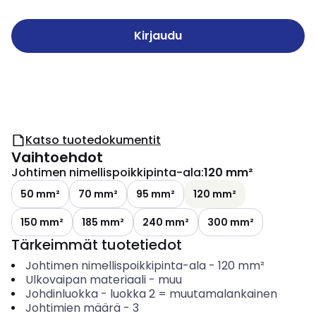
Kirjaudu
Katso tuotedokumentit
Vaihtoehdot
Johtimen nimellispoikkipinta-ala
:
120 mm²
50 mm²
70 mm²
95 mm²
120 mm²
150 mm²
185 mm²
240 mm²
300 mm²
Tärkeimmät tuotetiedot
Johtimen nimellispoikkipinta-ala
-
120
mm²
Ulkovaipan materiaali
-
muu
Johdinluokka
-
luokka 2 = muutamalankainen
Johtimien määrä
-
3