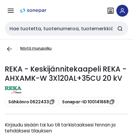
Siirry
Siirry
navigointiin
sisältöön
Haku
Näytä murupolku
REKA - Keskijännitekaapeli REKA -
AHXAMK-W 3X120AL+35CU 20 kV
Kopioi
Kopioi
Sähkönro 0622433
Sonepar-ID 100141668
Kirjaudu sisään tai luo tili tarkistaaksesi hinnan ja
tehdäksesi tilauksen