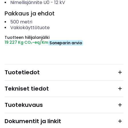
Nimellisjännite U0
-
12
kV
Pakkaus ja ehdot
500
metri
Vakiokäyttötuote
Tuotteen hiilijalanjälki
19 227 Kg CO₂-eq/Km
Soneparin arvio
Tuotetiedot
Tekniset tiedot
Tuotekuvaus
Dokumentit ja linkit