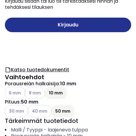
Kirjaudu sisään tai luo tili tarkistaaksesi hinnan ja
tehdäksesi tilauksen
Kirjaudu
Katso tuotedokumentit
Vaihtoehdot
Porausreiän halkaisija
:
10 mm
Katso käytettävissä olevat vaihtoehdot
Katso käytettävissä olevat vaihtoehdot
6 mm
8 mm
10 mm
Pituus
:
50 mm
Katso käytettävissä olevat vaihtoehdot
Katso käytettävissä olevat vaihtoehdot
30 mm
40 mm
50 mm
Tärkeimmät tuotetiedot
Malli / Tyyppi
-
laajeneva tulppa
Porausreiän halkaisija
-
10
mm