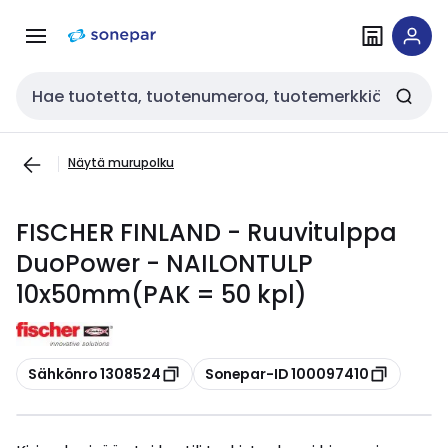
Siirry
Siirry
navigointiin
sisältöön
Haku
Näytä murupolku
FISCHER FINLAND - Ruuvitulppa
DuoPower - NAILONTULP
10x50mm(PAK = 50 kpl)
Kopioi
Kopioi
Sähkönro 1308524
Sonepar-ID 100097410