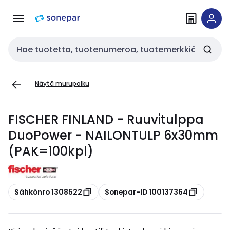
Siirry
Siirry
navigointiin
sisältöön
Haku
Näytä murupolku
FISCHER FINLAND - Ruuvitulppa
DuoPower - NAILONTULP 6x30mm
(PAK=100kpl)
Kopioi
Kopioi
Sähkönro 1308522
Sonepar-ID 100137364