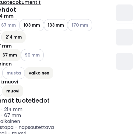
tuotedokumentit
ehdot
14 mm
ettävissä olevat vaihtoehdot
atso käytettävissä olevat vaihtoehdot
Katso käytettävissä olevat vai
67 mm
103 mm
133 mm
170 mm
214 mm
7 mm
ettävissä olevat vaihtoehdot
Katso käytettävissä olevat vaihtoehdot
67 mm
90 mm
oinen
ettävissä olevat vaihtoehdot
Katso käytettävissä olevat vaihtoehdot
musta
valkoinen
i
:
muovi
ettävissä olevat vaihtoehdot
muovi
mmät tuotetiedot
-
214
mm
-
67
mm
valkoinen
ystapa
-
napsautettava
ali
-
muovi