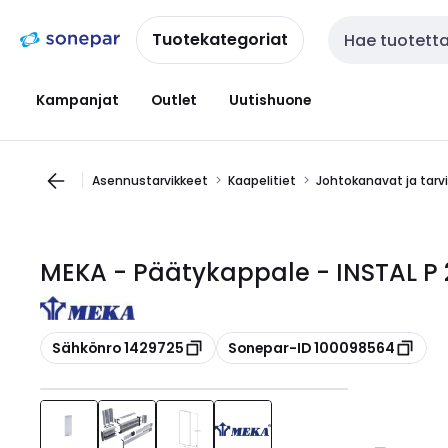
Siirry
Siirry
navigointiin
sisältöön
Tuotekategoriat
Haku
Kampanjat
Outlet
Uutishuone
Asennustarvikkeet
Kaapelitiet
Johtokanavat ja tarv
MEKA - Päätykappale - INSTAL P 
Kopioi
Kopioi
Sähkönro 1429725
Sonepar-ID 100098564