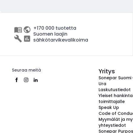
+170 000 tuotetta
Suomen laajin
sähkötarvikevalikoima
Seuraa meitä
Yritys
Sonepar Suomi
Ura
Laskutustiedot
Yleiset hankint
toimittajalle
Speak Up
Code of Condu
Myymälät ja my
yhteystiedot
Sonepar Purpo