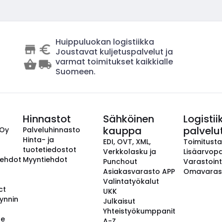
Huippuluokan logistiikka
Joustavat kuljetuspalvelut ja
varmat toimitukset kaikkialle
Suomeen.
Hinnastot
Sähköinen
Logistii
kauppa
palvelu
 Oy
Palveluhinnasto
Hinta- ja
EDI, OVT, XML,
Toimitust
tuotetiedostot
Verkkolasku ja
Lisäarvopa
aehdot
Myyntiehdot
Punchout
Varastoint
Asiakasvarasto APP
Omavaras
Valintatyökalut
ct
UKK
ynnin
Julkaisut
Yhteistyökumppanit
se
A-Z