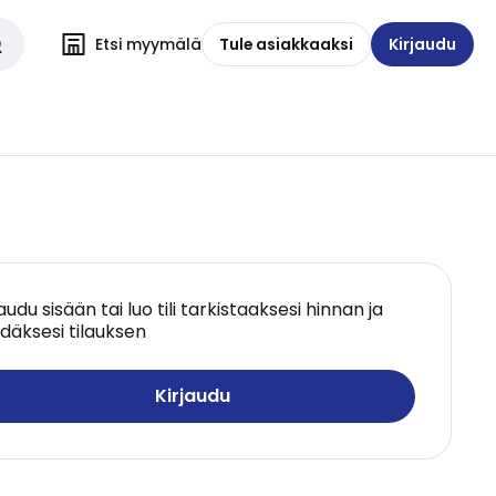
Etsi myymälä
Tule asiakkaaksi
Kirjaudu
jaudu sisään tai luo tili tarkistaaksesi hinnan ja
däksesi tilauksen
Kirjaudu