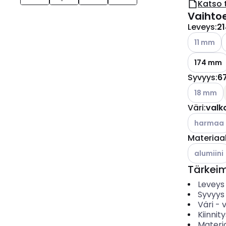
Katso 
Vaihto
Leveys
:
2
Katso käyt
K
11 mm
174 mm
Syvyys
:
6
Katso käyt
18 mm
Väri
:
valk
Katso käyt
harmaa
Materiaal
Katso käyt
alumiini
Tärkei
Leveys
Syvyys
Väri
-
Kiinnit
Materia