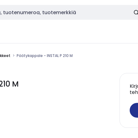
ikkeet
Päätykappale - INSTAL P 210 M
210 M
Kir
teh