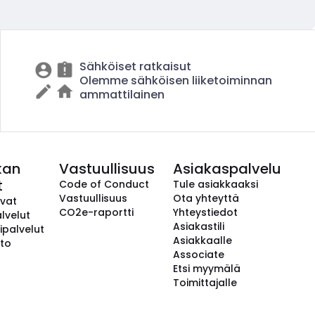
Sähköiset ratkaisut
Olemme sähköisen liiketoiminnan
ammattilainen
kan
Vastuullisuus
Asiakaspalvelu
t
Code of Conduct
Tule asiakkaaksi
Vastuullisuus
Ota yhteyttä
avat
CO2e-raportti
Yhteystiedot
lvelut
Asiakastili
ipalvelut
Asiakkaalle
to
Associate
Etsi myymälä
Toimittajalle