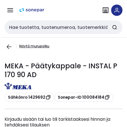
Siirry
Siirry
navigointiin
sisältöön
Haku
Näytä murupolku
MEKA - Päätykappale - INSTAL P
170 90 AD
Kopioi
Kopioi
Sähkönro 1429692
Sonepar-ID 100084184
Kirjaudu sisään tai luo tili tarkistaaksesi hinnan ja
tehdäksesi tilauksen