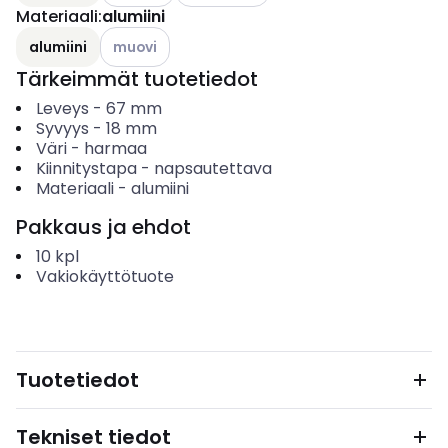
Materiaali
:
alumiini
Katso käytettävissä olevat vaihtoehdot
alumiini
muovi
Tärkeimmät tuotetiedot
Leveys
-
67
mm
Syvyys
-
18
mm
Väri
-
harmaa
Kiinnitystapa
-
napsautettava
Materiaali
-
alumiini
Pakkaus ja ehdot
10
kpl
Vakiokäyttötuote
Tuotetiedot
Tekniset tiedot