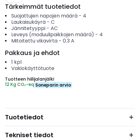
Tärkeimmät tuotetiedot
Suojattujen napojen määrä
-
4
Laukaisukäyrä
-
C
Jännitetyyppi
-
AC
Leveys (moduulipaikkojen määrä)
-
4
Mitoitettu vikavirta
-
0.3
A
Pakkaus ja ehdot
1
kpl
Vakiokäyttötuote
Tuotteen hiilijalanjälki
12 Kg CO₂-eq
Soneparin arvio
Tuotetiedot
Tekniset tiedot