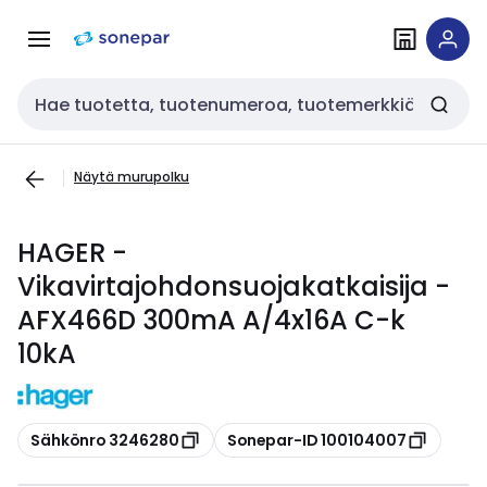
Siirry
Siirry
navigointiin
sisältöön
Haku
Näytä murupolku
HAGER -
Vikavirtajohdonsuojakatkaisija -
AFX466D 300mA A/4x16A C-k
10kA
Kopioi
Kopioi
Sähkönro 3246280
Sonepar-ID 100104007