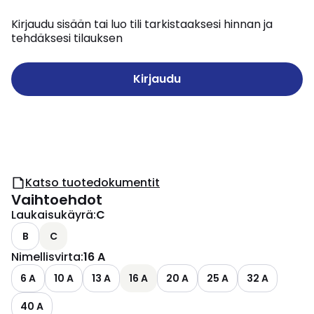
Kirjaudu sisään tai luo tili tarkistaaksesi hinnan ja
tehdäksesi tilauksen
Kirjaudu
Katso tuotedokumentit
Vaihtoehdot
Laukaisukäyrä
:
C
B
C
Nimellisvirta
:
16 A
6 A
10 A
13 A
16 A
20 A
25 A
32 A
40 A