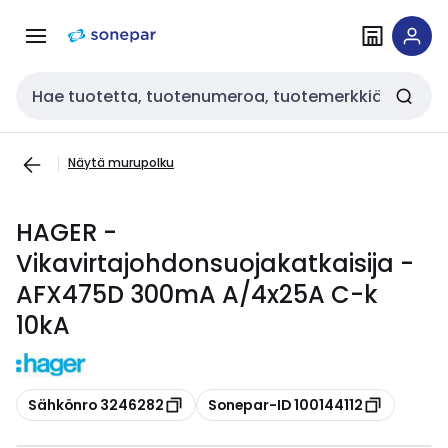
Siirry
Siirry
navigointiin
sisältöön
Haku
Näytä murupolku
HAGER -
Vikavirtajohdonsuojakatkaisija -
AFX475D 300mA A/4x25A C-k
10kA
Kopioi
Kopioi
Sähkönro 3246282
Sonepar-ID 100144112