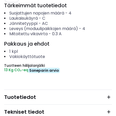
Tärkeimmät tuotetiedot
Suojattujen napojen määrä
-
4
Laukaisukäyrä
-
C
Jännitetyyppi
-
AC
Leveys (moduulipaikkojen määrä)
-
4
Mitoitettu vikavirta
-
0.3
A
Pakkaus ja ehdot
1
kpl
Vakiokäyttötuote
Tuotteen hiilijalanjälki
13 Kg CO₂-eq
Soneparin arvio
Tuotetiedot
Tekniset tiedot