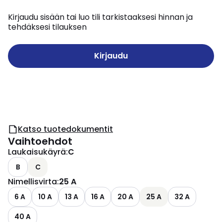
Kirjaudu sisään tai luo tili tarkistaaksesi hinnan ja
tehdäksesi tilauksen
Kirjaudu
Katso tuotedokumentit
Vaihtoehdot
Laukaisukäyrä
:
C
B
C
Nimellisvirta
:
25 A
6 A
10 A
13 A
16 A
20 A
25 A
32 A
40 A