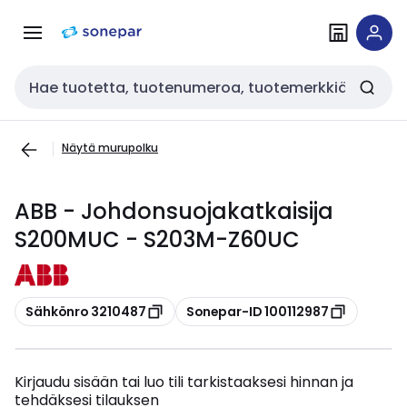
Siirry
Siirry
navigointiin
sisältöön
Haku
Näytä murupolku
ABB - Johdonsuojakatkaisija
S200MUC - S203M-Z60UC
Kopioi
Kopioi
Sähkönro 3210487
Sonepar-ID 100112987
Kirjaudu sisään tai luo tili tarkistaaksesi hinnan ja
tehdäksesi tilauksen