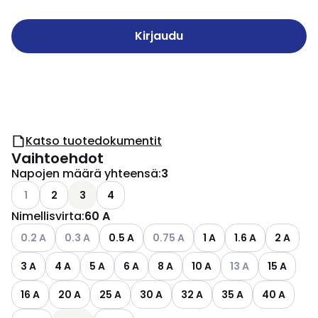
Kirjaudu
Katso tuotedokumentit
Vaihtoehdot
Napojen määrä yhteensä
:
3
Katso käytettävissä olevat vaihtoehdot
1
2
3
4
Nimellisvirta
:
60 A
Katso käytettävissä olevat vaihtoehdot
Katso käytettävissä olevat vaihtoehdot
Katso käytettävissä olevat vaihto
0.2 A
0.3 A
0.5 A
0.75 A
1 A
1.6 A
2 A
Katso käytettäviss
3 A
4 A
5 A
6 A
8 A
10 A
13 A
15 A
16 A
20 A
25 A
30 A
32 A
35 A
40 A