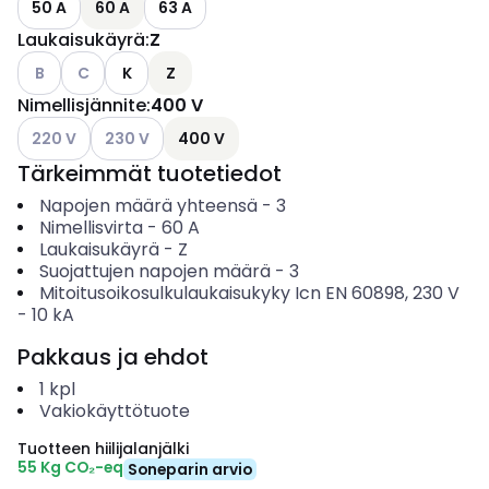
50 A
60 A
63 A
Laukaisukäyrä
:
Z
Katso käytettävissä olevat vaihtoehdot
Katso käytettävissä olevat vaihtoehdot
B
C
K
Z
Nimellisjännite
:
400 V
Katso käytettävissä olevat vaihtoehdot
Katso käytettävissä olevat vaihtoehdot
220 V
230 V
400 V
Tärkeimmät tuotetiedot
Napojen määrä yhteensä
-
3
Nimellisvirta
-
60
A
Laukaisukäyrä
-
Z
Suojattujen napojen määrä
-
3
Mitoitusoikosulkulaukaisukyky Icn EN 60898, 230 V
-
10
kA
Pakkaus ja ehdot
1
kpl
Vakiokäyttötuote
Tuotteen hiilijalanjälki
55 Kg CO₂-eq
Soneparin arvio