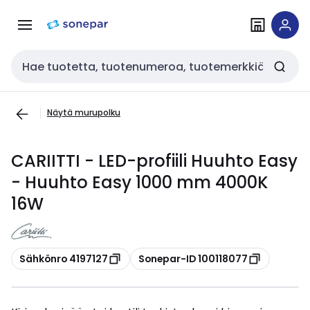
Siirry
Siirry
navigointiin
sisältöön
Haku
Näytä murupolku
CARIITTI - LED-profiili Huuhto Easy
- Huuhto Easy 1000 mm 4000K
16W
Kopioi
Kopioi
Sähkönro 4197127
Sonepar-ID 100118077