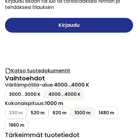
Kirjaudu sisään tai luo tili tarkistaaksesi hinnan ja
tehdäksesi tilauksen
Kirjaudu
Katso tuotedokumentit
Vaihtoehdot
Värilämpötila-alue
:
4000...4000 K
3000...3000 K
4000...4000 K
Kokonaispituus
:
1000 m
Katso käytettävissä olevat vaihtoehdot
330 m
520 m
620 m
1000 m
1480 m
1960 m
Tärkeimmät tuotetiedot