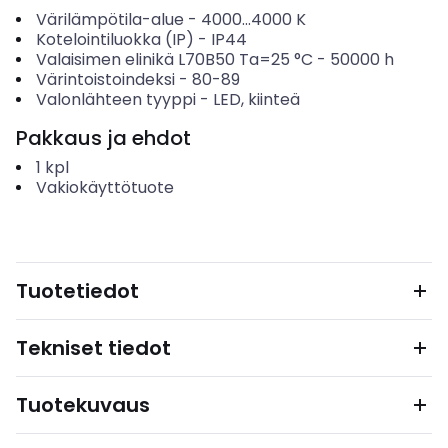
Värilämpötila-alue
-
4000...4000
K
Kotelointiluokka (IP)
-
IP44
Valaisimen elinikä L70B50 Ta=25 °C
-
50000
h
Värintoistoindeksi
-
80-89
Valonlähteen tyyppi
-
LED, kiinteä
Pakkaus ja ehdot
1
kpl
Vakiokäyttötuote
Tuotetiedot
Tekniset tiedot
Tuotekuvaus