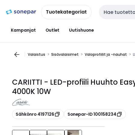
Siirry
Siirry
navigointiin
sisältöön
Tuotekategoriat
Haku
Kampanjat
Outlet
Uutishuone
Valaistus
Sisävalaisimet
Valoprofiilit ja -nauhat
L
CARIITTI - LED-profiili Huuhto E
4000K 10W
Kopioi
Kopioi
Sähkönro 4197126
Sonepar-ID 100158234