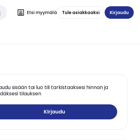
Etsi myymälä
Tule asiakkaaksi
Kirjaudu
jaudu sisään tai luo tili tarkistaaksesi hinnan ja
däksesi tilauksen
Kirjaudu