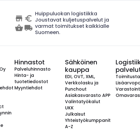
Huippuluokan logistiikka
Joustavat kuljetuspalvelut ja
varmat toimitukset kaikkialle
Suomeen.
Hinnastot
Sähköinen
Logistii
kauppa
palvelu
 Oy
Palveluhinnasto
Hinta- ja
EDI, OVT, XML,
Toimitust
tuotetiedostot
Verkkolasku ja
Lisäarvopa
aehdot
Myyntiehdot
Punchout
Varastoint
Asiakasvarasto APP
Omavaras
Valintatyökalut
ct
UKK
ynnin
Julkaisut
Yhteistyökumppanit
se
A-Z