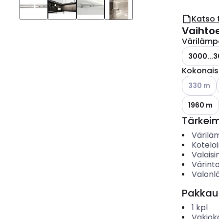
Katso 
Vaihto
Värilämp
3000...3
Kokonais
Katso käyt
330 m
1960 m
Tärkei
Värilä
Koteloi
Valais
Värinto
Valonl
Pakkau
1
kpl
Vakiok