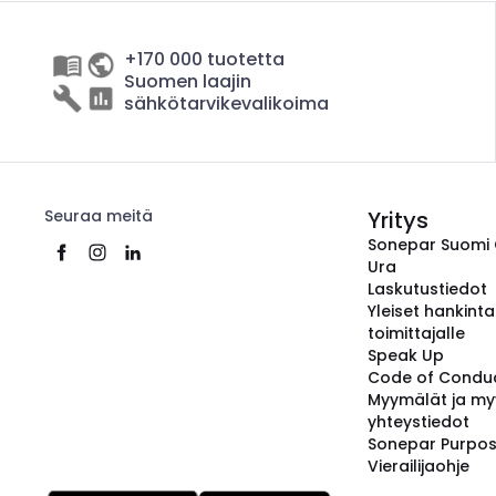
+170 000 tuotetta
Suomen laajin
sähkötarvikevalikoima
Seuraa meitä
Yritys
Sonepar Suomi
Ura
Laskutustiedot
Yleiset hankint
toimittajalle
Speak Up
Code of Condu
Myymälät ja my
yhteystiedot
Sonepar Purpo
Vierailijaohje