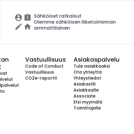
Sähköiset ratkaisut
Olemme sähköisen liiketoiminnan
ammattilainen
kan
Vastuullisuus
Asiakaspalvelu
t
Code of Conduct
Tule asiakkaaksi
Vastuullisuus
Ota yhteyttä
avat
CO2e-raportti
Yhteystiedot
lvelut
Asiakastili
ipalvelut
Asiakkaalle
to
Associate
Etsi myymälä
Toimittajalle