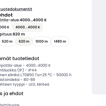
tuotedokumentit
ehdot
ötila-alue
:
4000...4000 K
000 K
4000...4000 K
pituus
:
620 m
ettävissä olevat vaihtoehdot
520 m
620 m
1000 m
1480 m
mmät tuotetiedot
mpötila-alue
-
4000...4000
K
ntiluokka (IP)
-
IP44
imen elinikä L70B50 Ta=25 °C
-
50000
h
istoindeksi
-
80-89
ähteen tyyppi
-
LED, kiinteä
s ja ehdot
äyttötuote