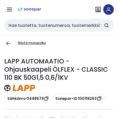
Siirry
Siirry
navigointiin
sisältöön
Haku
Näytä murupolku
LAPP AUTOMAATIO -
Ohjauskaapeli ÖLFLEX - CLASSIC
110 BK 50G1,5 0,6/1KV
Kopioi
Kopioi
Sähkönro 0448579
Sonepar-ID 100119263