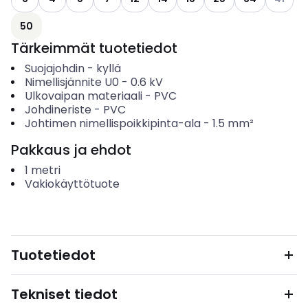
50
Tärkeimmät tuotetiedot
Suojajohdin
-
kyllä
Nimellisjännite U0
-
0.6
kV
Ulkovaipan materiaali
-
PVC
Johdineriste
-
PVC
Johtimen nimellispoikkipinta-ala
-
1.5
mm²
Pakkaus ja ehdot
1
metri
Vakiokäyttötuote
Tuotetiedot
Tekniset tiedot