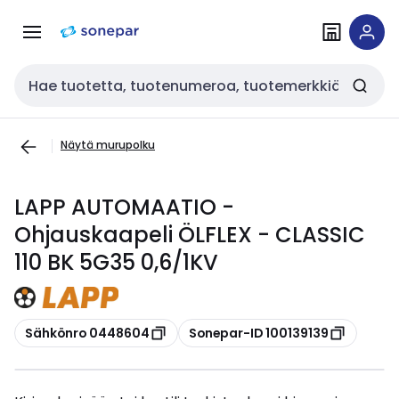
Siirry
Siirry
navigointiin
sisältöön
Haku
Näytä murupolku
LAPP AUTOMAATIO -
Ohjauskaapeli ÖLFLEX - CLASSIC
110 BK 5G35 0,6/1KV
Kopioi
Kopioi
Sähkönro 0448604
Sonepar-ID 100139139