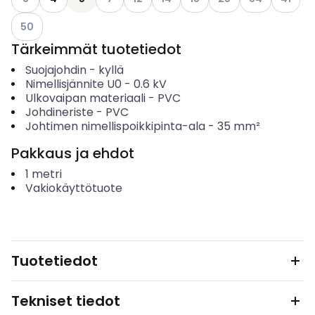
Katso käytettävissä olevat vaihtoehdot
50
Tärkeimmät tuotetiedot
Suojajohdin
-
kyllä
Nimellisjännite U0
-
0.6
kV
Ulkovaipan materiaali
-
PVC
Johdineriste
-
PVC
Johtimen nimellispoikkipinta-ala
-
35
mm²
Pakkaus ja ehdot
1
metri
Vakiokäyttötuote
Tuotetiedot
Tekniset tiedot