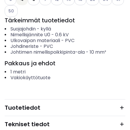
Katso käytettävissä olevat vaihtoehdot
50
Tärkeimmät tuotetiedot
Suojajohdin
-
kyllä
Nimellisjännite U0
-
0.6
kV
Ulkovaipan materiaali
-
PVC
Johdineriste
-
PVC
Johtimen nimellispoikkipinta-ala
-
10
mm²
Pakkaus ja ehdot
1
metri
Vakiokäyttötuote
Tuotetiedot
Tekniset tiedot