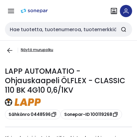
Siirry
Siirry
navigointiin
sisältöön
Haku
Näytä murupolku
LAPP AUTOMAATIO -
Ohjauskaapeli ÖLFLEX - CLASSIC
110 BK 4G10 0,6/1KV
Kopioi
Kopioi
Sähkönro 0448596
Sonepar-ID 100119268