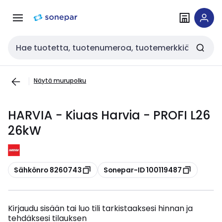
Siirry
Siirry
navigointiin
sisältöön
Haku
Näytä murupolku
HARVIA - Kiuas Harvia - PROFI L26
26kW
Kopioi
Kopioi
Sähkönro 8260743
Sonepar-ID 100119487
Kirjaudu sisään tai luo tili tarkistaaksesi hinnan ja
tehdäksesi tilauksen