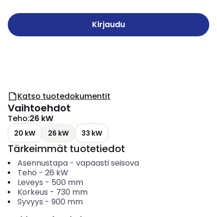
Kirjaudu
Katso tuotedokumentit
Vaihtoehdot
Teho
:
26 kW
20 kW
26 kW
33 kW
Tärkeimmät tuotetiedot
Asennustapa
-
vapaasti seisova
Teho
-
26
kW
Leveys
-
500
mm
Korkeus
-
730
mm
Syvyys
-
900
mm