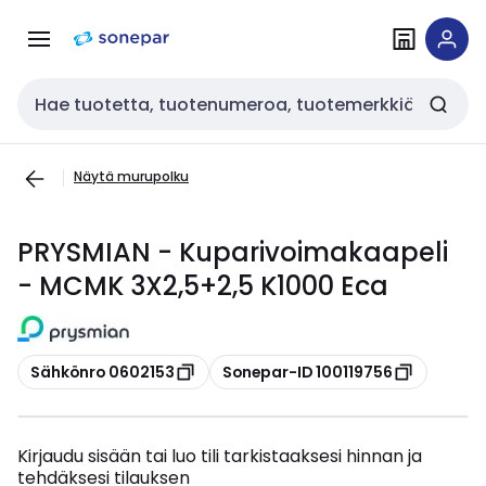
Siirry
Siirry
navigointiin
sisältöön
Haku
Näytä murupolku
PRYSMIAN - Kuparivoimakaapeli
- MCMK 3X2,5+2,5 K1000 Eca
Kopioi
Kopioi
Sähkönro 0602153
Sonepar-ID 100119756
Kirjaudu sisään tai luo tili tarkistaaksesi hinnan ja
tehdäksesi tilauksen