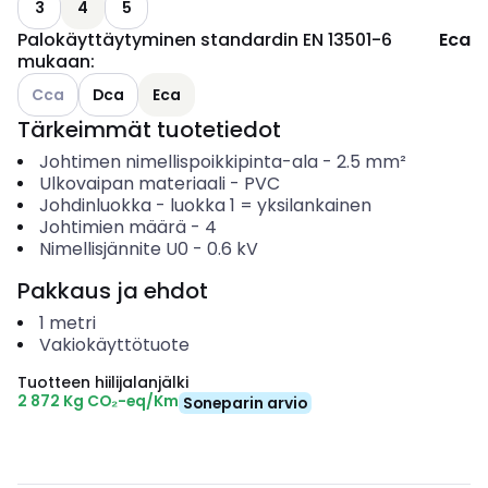
3
4
5
Palokäyttäytyminen standardin EN 13501-6
Eca
mukaan
:
Katso käytettävissä olevat vaihtoehdot
Cca
Dca
Eca
Tärkeimmät tuotetiedot
Johtimen nimellispoikkipinta-ala
-
2.5
mm²
Ulkovaipan materiaali
-
PVC
Johdinluokka
-
luokka 1 = yksilankainen
Johtimien määrä
-
4
Nimellisjännite U0
-
0.6
kV
Pakkaus ja ehdot
1
metri
Vakiokäyttötuote
Tuotteen hiilijalanjälki
2 872 Kg CO₂-eq/Km
Soneparin arvio