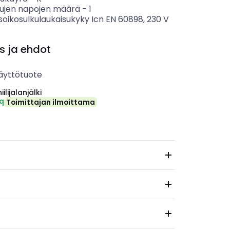
tujen napojen määrä
-
1
soikosulkulaukaisukyky Icn EN 60898, 230 V
s ja ehdot
äyttötuote
ilijalanjälki
eq
Toimittajan ilmoittama