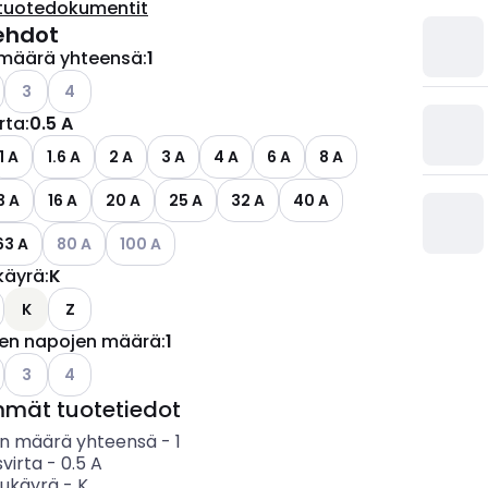
tuotedokumentit
ehdot
määrä yhteensä
:
1
o käytettävissä olevat vaihtoehdot
Katso käytettävissä olevat vaihtoehdot
Katso käytettävissä olevat vaihtoehdot
3
4
irta
:
0.5 A
1 A
1.6 A
2 A
3 A
4 A
6 A
8 A
3 A
16 A
20 A
25 A
32 A
40 A
Katso käytettävissä olevat vaihtoehdot
Katso käytettävissä olevat vaihtoehdot
63 A
80 A
100 A
käyrä
:
K
ettävissä olevat vaihtoehdot
o käytettävissä olevat vaihtoehdot
K
Z
jen napojen määrä
:
1
o käytettävissä olevat vaihtoehdot
Katso käytettävissä olevat vaihtoehdot
Katso käytettävissä olevat vaihtoehdot
3
4
mmät tuotetiedot
n määrä yhteensä
-
1
svirta
-
0.5
A
sukäyrä
-
K