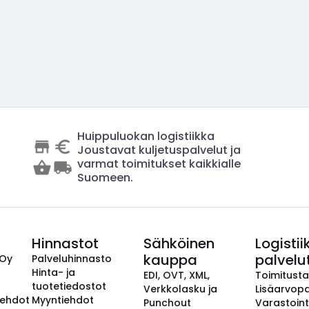
Huippuluokan logistiikka
Joustavat kuljetuspalvelut ja
varmat toimitukset kaikkialle
Suomeen.
Hinnastot
Sähköinen
Logistii
kauppa
palvelu
 Oy
Palveluhinnasto
Hinta- ja
EDI, OVT, XML,
Toimitust
tuotetiedostot
Verkkolasku ja
Lisäarvopa
aehdot
Myyntiehdot
Punchout
Varastoint