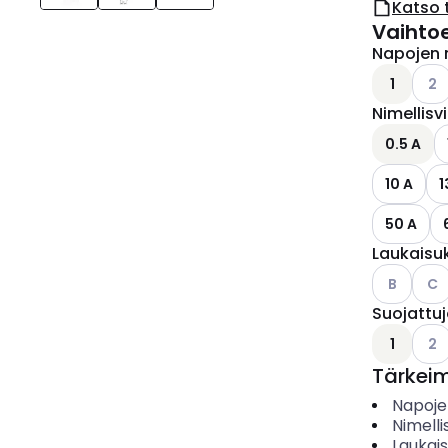
Katso 
Vaihto
Napojen 
Kats
1
2
Nimellisv
0.5 A
10 A
1
50 A
Laukaisu
Katso käyt
Kats
B
C
Suojattu
Kats
1
2
Tärkei
Napoje
Nimelli
Laukai