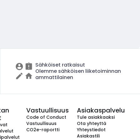
Sähköiset ratkaisut
Olemme sähköisen liiketoiminnan
ammattilainen
kan
Vastuullisuus
Asiakaspalvelu
t
Code of Conduct
Tule asiakkaaksi
Vastuullisuus
Ota yhteyttä
avat
CO2e-raportti
Yhteystiedot
lvelut
Asiakastili
ipalvelut