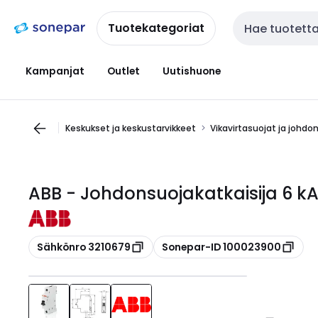
Siirry
Siirry
navigointiin
sisältöön
Tuotekategoriat
Haku
Kampanjat
Outlet
Uutishuone
Keskukset ja keskustarvikkeet
Vikavirtasuojat ja johdo
ABB - Johdonsuojakatkaisija 6 kA
Kopioi
Kopioi
Sähkönro 3210679
Sonepar-ID 100023900