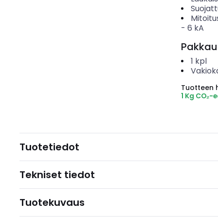
Suojat
Mitoitu
-
6
kA
Pakkau
1
kpl
Vakiok
Tuotteen hi
1 Kg CO₂-
Tuotetiedot
Tekniset tiedot
Tuotekuvaus