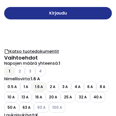
Kirjaudu
Katso tuotedokumentit
Vaihtoehdot
Napojen määrä yhteensä
:
1
Katso käytettävissä olevat vaihtoehdot
Katso käytettävissä olevat vaihtoehdot
Katso käytettävissä olevat vaihtoehdot
1
2
3
4
Nimellisvirta
:
1.6 A
0.5 A
1 A
1.6 A
2 A
3 A
4 A
6 A
8 A
10 A
13 A
16 A
20 A
25 A
32 A
40 A
Katso käytettävissä olevat vaihtoehdot
Katso käytettävissä olevat vaihtoeh
50 A
63 A
80 A
100 A
Laukaisukäyrä
:
K