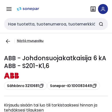
Siirry
Siirry
navigointiin
sisältöön
Haku
Näytä murupolku
ABB - Johdonsuojakatkaisija 6 kA
ABB - S201-K1,6
Kopioi
Kopioi
Sähkönro 3210681
Sonepar-ID 100083449
Kirjaudu sisään tai luo tili tarkistaaksesi hinnan ja
tehdäksesi tilauksen