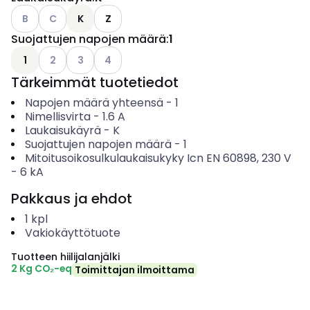
Katso käytettävissä olevat vaihtoehdot
Katso käytettävissä olevat vaihtoehdot
B
C
K
Z
Suojattujen napojen määrä
:
1
Katso käytettävissä olevat vaihtoehdot
Katso käytettävissä olevat vaihtoehdot
Katso käytettävissä olevat vaihtoehdot
1
2
3
4
Tärkeimmät tuotetiedot
Napojen määrä yhteensä
-
1
Nimellisvirta
-
1.6
A
Laukaisukäyrä
-
K
Suojattujen napojen määrä
-
1
Mitoitusoikosulkulaukaisukyky Icn EN 60898, 230 V
-
6
kA
Pakkaus ja ehdot
1
kpl
Vakiokäyttötuote
Tuotteen hiilijalanjälki
2 Kg CO₂-eq
Toimittajan ilmoittama