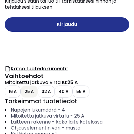
Kirjaudu sisään tai luo tili tarkistaaksesi hinnan ja
tehdäksesi tilauksen
Kirjaudu
Katso tuotedokumentit
Vaihtoehdot
Mitoitettu jatkuva virta Iu
:
25 A
16 A
25 A
32 A
40 A
55 A
Tärkeimmät tuotetiedot
Napojen lukumäärä
-
4
Mitoitettu jatkuva virta Iu
-
25
A
Laitteen rakenne
-
koko laite kotelossa
Ohjauselementin väri
-
musta
Kytkinten määrä
-
1