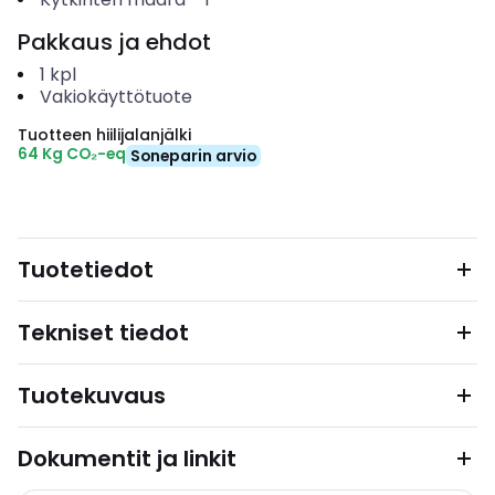
Pakkaus ja ehdot
1
kpl
Vakiokäyttötuote
Tuotteen hiilijalanjälki
64 Kg CO₂-eq
Soneparin arvio
Tuotetiedot
Tekniset tiedot
Tuotekuvaus
Dokumentit ja linkit