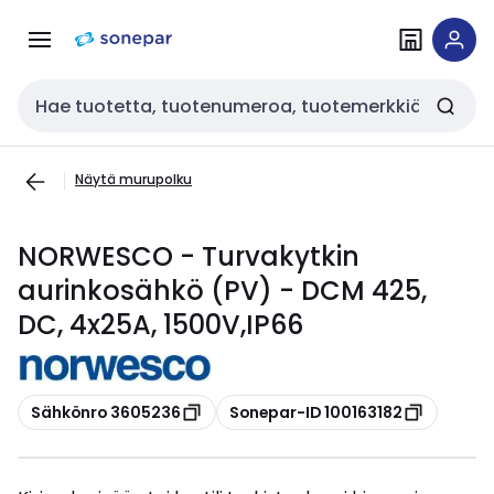
Siirry
Siirry
navigointiin
sisältöön
Haku
Näytä murupolku
NORWESCO - Turvakytkin
aurinkosähkö (PV) - DCM 425,
DC, 4x25A, 1500V,IP66
Kopioi
Kopioi
Sähkönro 3605236
Sonepar-ID 100163182