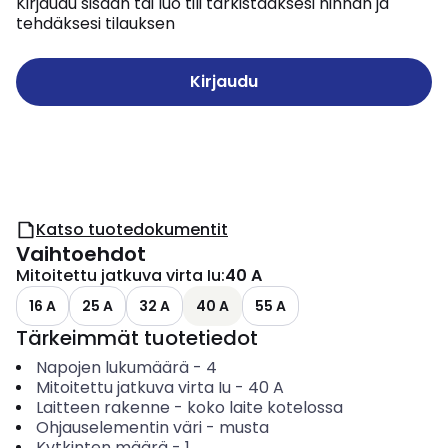
Kirjaudu sisään tai luo tili tarkistaaksesi hinnan ja
tehdäksesi tilauksen
Kirjaudu
Katso tuotedokumentit
Vaihtoehdot
Mitoitettu jatkuva virta Iu
:
40 A
16 A
25 A
32 A
40 A
55 A
Tärkeimmät tuotetiedot
Napojen lukumäärä
-
4
Mitoitettu jatkuva virta Iu
-
40
A
Laitteen rakenne
-
koko laite kotelossa
Ohjauselementin väri
-
musta
Kytkinten määrä
-
1