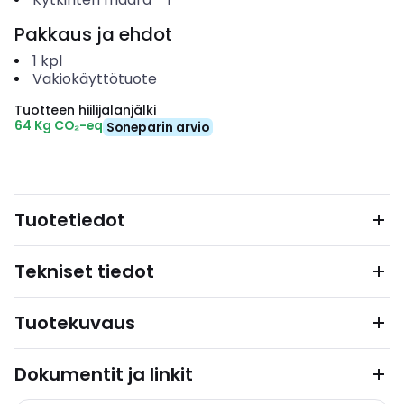
Pakkaus ja ehdot
1
kpl
Vakiokäyttötuote
Tuotteen hiilijalanjälki
64 Kg CO₂-eq
Soneparin arvio
Tuotetiedot
Tekniset tiedot
Tuotekuvaus
Dokumentit ja linkit