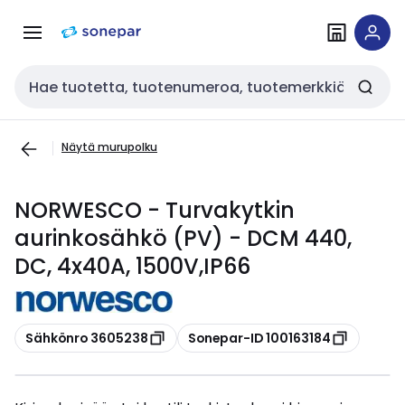
Siirry
Siirry
navigointiin
sisältöön
Haku
Näytä murupolku
NORWESCO - Turvakytkin
aurinkosähkö (PV) - DCM 440,
DC, 4x40A, 1500V,IP66
Kopioi
Kopioi
Sähkönro 3605238
Sonepar-ID 100163184