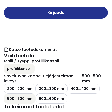
Kirjaudu
Katso tuotedokumentit
Vaihtoehdot
Malli / Tyyppi
:
profiilikonsoli
profiilikonsoli
Soveltuvan kaapelitiejärjestelmän
500...500
leveys
:
mm
200...200 mm
300...300 mm
400...400 mm
500...500 mm
600...600 mm
Tärkeimmät tuotetiedot