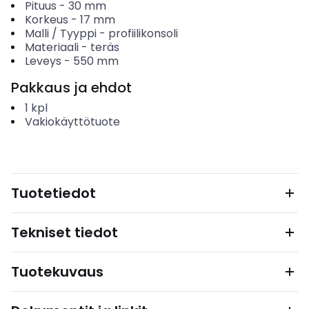
Pituus
-
30
mm
Korkeus
-
17
mm
Malli / Tyyppi
-
profiilikonsoli
Materiaali
-
teräs
Leveys
-
550
mm
Pakkaus ja ehdot
1
kpl
Vakiokäyttötuote
Tuotetiedot
Tekniset tiedot
Tuotekuvaus