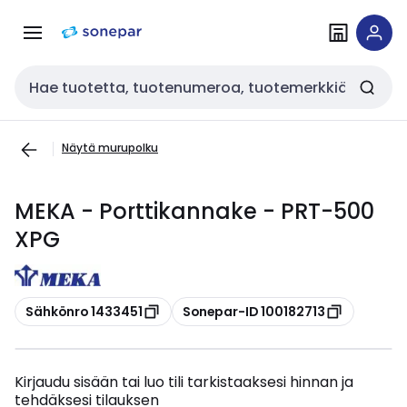
Siirry
Siirry
navigointiin
sisältöön
Haku
Näytä murupolku
MEKA - Porttikannake - PRT-500
XPG
Kopioi
Kopioi
Sähkönro 1433451
Sonepar-ID 100182713
Kirjaudu sisään tai luo tili tarkistaaksesi hinnan ja
tehdäksesi tilauksen