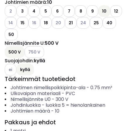
Johtimien määrä
:
10
Katso käytettävissä olevat vaihtoehdot
2
3
4
5
6
7
8
9
10
12
Katso käytettävissä olevat vaihtoehdot
Katso käytettävissä olevat vaihtoehdot
Katso käytettävissä olevat vaihtoehdo
Katso käytettävissä oleva
14
15
16
18
20
21
24
25
40
50
Nimellisjännite U
:
500 V
Katso käytettävissä olevat vaihtoehdot
500 V
750 V
Suojajohdin
:
kyllä
Katso käytettävissä olevat vaihtoehdot
ei
kyllä
Tärkeimmät tuotetiedot
Johtimen nimellispoikkipinta-ala
-
0.75
mm²
Ulkovaipan materiaali
-
PVC
Nimellisjännite U0
-
300
V
Johdinluokka
-
luokka 5 = hienolankainen
Johtimien määrä
-
10
Pakkaus ja ehdot
1
metri