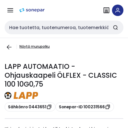
Siirry
Siirry
navigointiin
sisältöön
Haku
Näytä murupolku
LAPP AUTOMAATIO -
Ohjauskaapeli ÖLFLEX - CLASSIC
100 10G0,75
Kopioi
Kopioi
Sähkönro 0443651
Sonepar-ID 100231566