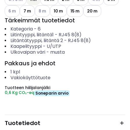
Katso käytettävissä olevat vaihtoehdot
Katso käytettävissä olevat vaihtoehdot
6 m
7 m
8 m
10 m
15 m
20 m
Tärkeimmät tuotetiedot
Kategoria
-
6
Liitintyyppi, liitäntä1
-
RJ45 8(8)
Liitäntätyyppi, liitäntä 2
-
RJ45 8(8)
Kaapelityyppi
-
U/UTP
Ulkovaipan väri
-
musta
Pakkaus ja ehdot
1
kpl
Vakiokäyttötuote
Tuotteen hiilijalanjälki
0,6 Kg CO₂-eq
Soneparin arvio
Tuotetiedot