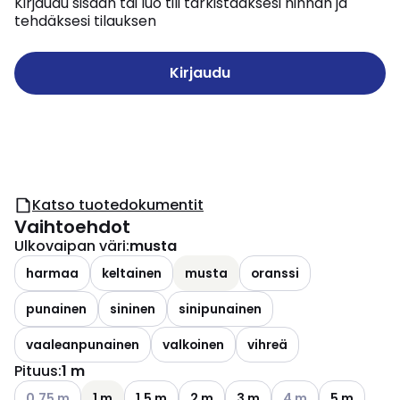
Kirjaudu sisään tai luo tili tarkistaaksesi hinnan ja
tehdäksesi tilauksen
Kirjaudu
Katso tuotedokumentit
Vaihtoehdot
Ulkovaipan väri
:
musta
harmaa
keltainen
musta
oranssi
punainen
sininen
sinipunainen
vaaleanpunainen
valkoinen
vihreä
Pituus
:
1 m
Katso käytettävissä olevat vaihtoehdot
Katso käytettävissä
0.75 m
1 m
1.5 m
2 m
3 m
4 m
5 m