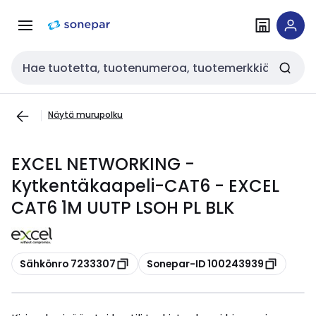
Siirry
Siirry
navigointiin
sisältöön
Haku
Näytä murupolku
EXCEL NETWORKING -
Kytkentäkaapeli-CAT6 - EXCEL
CAT6 1M UUTP LSOH PL BLK
Kopioi
Kopioi
Sähkönro 7233307
Sonepar-ID 100243939