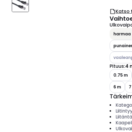
Katso 
Vaihto
Ulkovaipa
harmaa
punaine
Katso käyt
vaalean
Pituus
:
4 
0.75 m
6 m
7
Tärkei
Katego
Liitinty
Liitäntä
Kaapel
Ulkovai