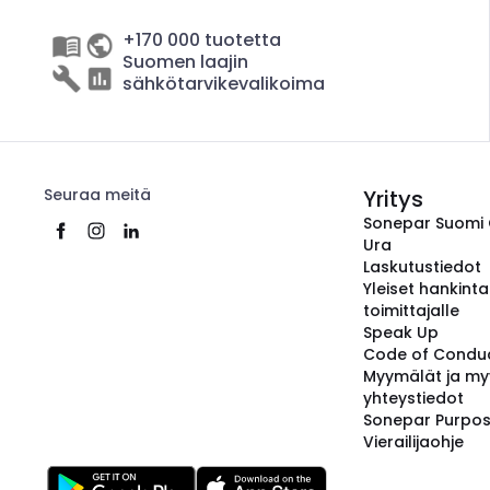
+170 000 tuotetta
Suomen laajin
sähkötarvikevalikoima
Seuraa meitä
Yritys
Sonepar Suomi
Ura
Laskutustiedot
Yleiset hankint
toimittajalle
Speak Up
Code of Condu
Myymälät ja my
yhteystiedot
Sonepar Purpo
Vierailijaohje