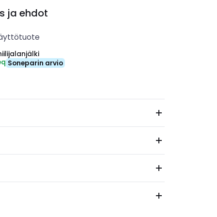
s ja ehdot
äyttötuote
ilijalanjälki
eq
Soneparin arvio