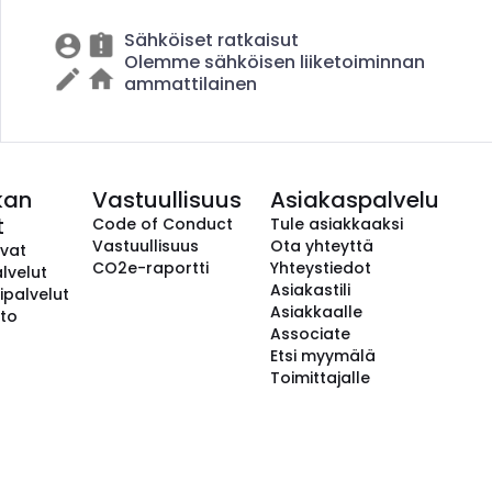
Sähköiset ratkaisut
Olemme sähköisen liiketoiminnan
ammattilainen
kan
Vastuullisuus
Asiakaspalvelu
t
Code of Conduct
Tule asiakkaaksi
Vastuullisuus
Ota yhteyttä
avat
CO2e-raportti
Yhteystiedot
lvelut
Asiakastili
ipalvelut
Asiakkaalle
to
Associate
Etsi myymälä
Toimittajalle