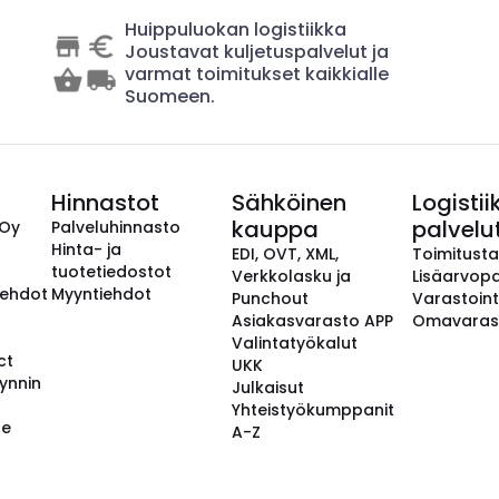
Huippuluokan logistiikka
Joustavat kuljetuspalvelut ja
varmat toimitukset kaikkialle
Suomeen.
Hinnastot
Sähköinen
Logistii
kauppa
palvelu
 Oy
Palveluhinnasto
Hinta- ja
EDI, OVT, XML,
Toimitust
tuotetiedostot
Verkkolasku ja
Lisäarvopa
aehdot
Myyntiehdot
Punchout
Varastoint
Asiakasvarasto APP
Omavaras
Valintatyökalut
ct
UKK
ynnin
Julkaisut
Yhteistyökumppanit
se
A-Z