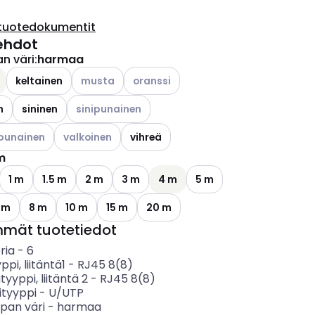
tuotedokumentit
ehdot
n väri
:
harmaa
Katso käytettävissä olevat vaihtoehdot
Katso käytettävissä olevat vaihtoehdo
keltainen
musta
oranssi
Katso käytettävissä olevat vaihtoehdot
n
sininen
sinipunainen
ettävissä olevat vaihtoehdot
Katso käytettävissä olevat vaihtoehdot
punainen
valkoinen
vihreä
m
1 m
1.5 m
2 m
3 m
4 m
5 m
 m
8 m
10 m
15 m
20 m
mmät tuotetiedot
ria
-
6
yppi, liitäntä1
-
RJ45 8(8)
tyyppi, liitäntä 2
-
RJ45 8(8)
ityyppi
-
U/UTP
pan väri
-
harmaa