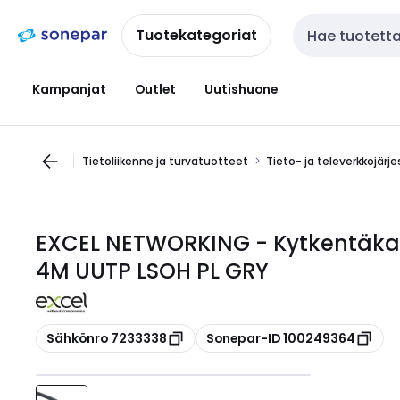
Siirry
Siirry
navigointiin
sisältöön
Tuotekategoriat
Haku
Kampanjat
Outlet
Uutishuone
Tietoliikenne ja turvatuotteet
Tieto- ja televerkkojärj
EXCEL NETWORKING - Kytkentäka
4M UUTP LSOH PL GRY
Kopioi
Kopioi
Sähkönro 7233338
Sonepar-ID 100249364