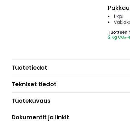
Pakkau
1
kpl
Vakiok
Tuotteen hi
2 Kg CO₂-
Tuotetiedot
Tekniset tiedot
Tuotekuvaus
Dokumentit ja linkit