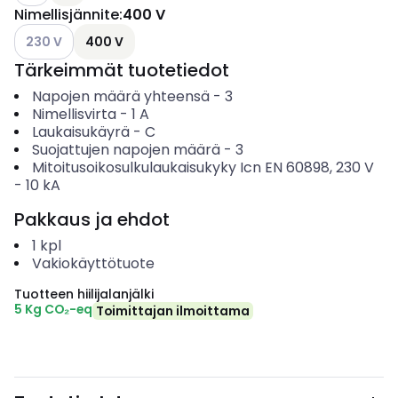
Nimellisjännite
:
400 V
Katso käytettävissä olevat vaihtoehdot
230 V
400 V
Tärkeimmät tuotetiedot
Napojen määrä yhteensä
-
3
Nimellisvirta
-
1
A
Laukaisukäyrä
-
C
Suojattujen napojen määrä
-
3
Mitoitusoikosulkulaukaisukyky Icn EN 60898, 230 V
-
10
kA
Pakkaus ja ehdot
1
kpl
Vakiokäyttötuote
Tuotteen hiilijalanjälki
5 Kg CO₂-eq
Toimittajan ilmoittama