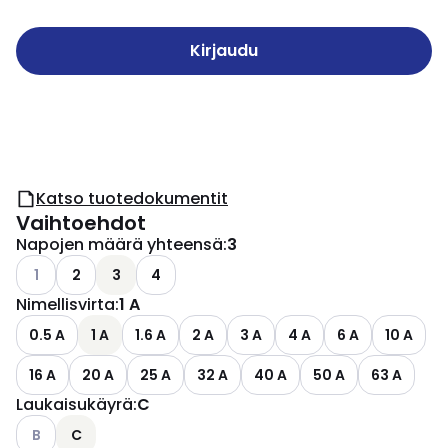
Kirjaudu
Katso tuotedokumentit
Vaihtoehdot
Napojen määrä yhteensä
:
3
Katso käytettävissä olevat vaihtoehdot
1
2
3
4
Nimellisvirta
:
1 A
0.5 A
1 A
1.6 A
2 A
3 A
4 A
6 A
10 A
16 A
20 A
25 A
32 A
40 A
50 A
63 A
Laukaisukäyrä
:
C
Katso käytettävissä olevat vaihtoehdot
B
C