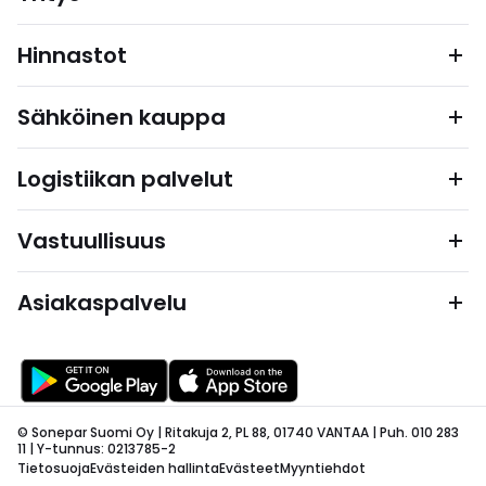
Hinnastot
Sähköinen kauppa
Logistiikan palvelut
Vastuullisuus
Asiakaspalvelu
© Sonepar Suomi Oy | Ritakuja 2, PL 88, 01740 VANTAA | Puh. 010 283
11 | Y-tunnus: 0213785-2
Tietosuoja
Evästeiden hallinta
Evästeet
Myyntiehdot