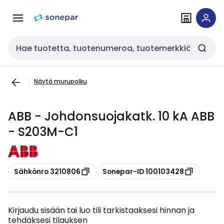
Siirry
Siirry
navigointiin
sisältöön
Haku
Näytä murupolku
ABB - Johdonsuojakatk. 10 kA ABB
- S203M-C1
Kopioi
Kopioi
Sähkönro 3210806
Sonepar-ID 100103428
Kirjaudu sisään tai luo tili tarkistaaksesi hinnan ja
tehdäksesi tilauksen