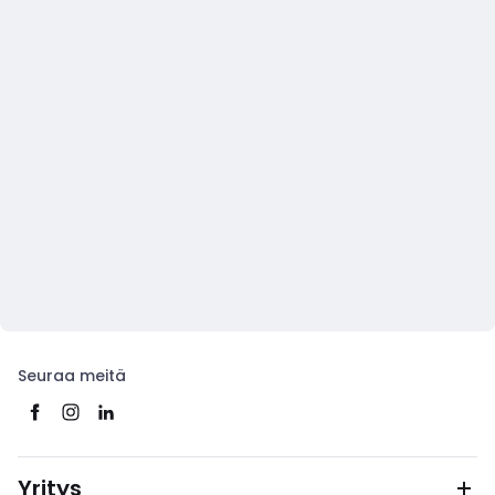
Seuraa meitä
Yritys