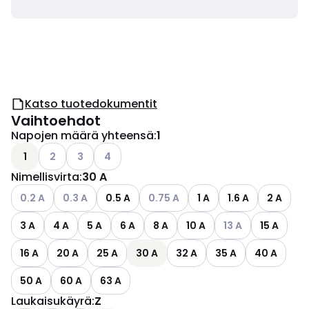
Katso tuotedokumentit
Vaihtoehdot
Napojen määrä yhteensä
:
1
Katso käytettävissä olevat vaihtoehdot
Katso käytettävissä olevat vaihtoehdot
Katso käytettävissä olevat vaihtoehdot
1
2
3
4
Nimellisvirta
:
30 A
Katso käytettävissä olevat vaihtoehdot
Katso käytettävissä olevat vaihtoehdot
Katso käytettävissä olevat vaihto
0.2 A
0.3 A
0.5 A
0.75 A
1 A
1.6 A
2 A
Katso käytettäviss
3 A
4 A
5 A
6 A
8 A
10 A
13 A
15 A
16 A
20 A
25 A
30 A
32 A
35 A
40 A
50 A
60 A
63 A
Laukaisukäyrä
:
Z