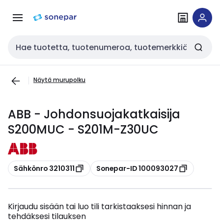
Siirry
Siirry
navigointiin
sisältöön
Haku
Näytä murupolku
ABB - Johdonsuojakatkaisija
S200MUC - S201M-Z30UC
Kopioi
Kopioi
Sähkönro 3210311
Sonepar-ID 100093027
Kirjaudu sisään tai luo tili tarkistaaksesi hinnan ja
tehdäksesi tilauksen