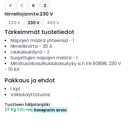
Katso käytettävissä olevat vaihtoehdot
Katso käytettävissä olevat vaihtoehdot
B
C
K
Z
Nimellisjännite
:
230 V
Katso käytettävissä olevat vaihtoehdot
Katso käytettävissä olevat vaihtoehdot
220 V
230 V
400 V
Tärkeimmät tuotetiedot
Napojen määrä yhteensä
-
1
Nimellisvirta
-
30
A
Laukaisukäyrä
-
Z
Suojattujen napojen määrä
-
1
Mitoitusoikosulkulaukaisukyky Icn EN 60898, 230 V
-
10
kA
Pakkaus ja ehdot
1
kpl
Vakiokäyttötuote
Tuotteen hiilijalanjälki
27 Kg CO₂-eq
Soneparin arvio