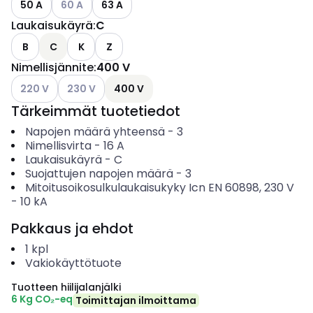
50 A
60 A
63 A
Laukaisukäyrä
:
C
B
C
K
Z
Nimellisjännite
:
400 V
Katso käytettävissä olevat vaihtoehdot
Katso käytettävissä olevat vaihtoehdot
220 V
230 V
400 V
Tärkeimmät tuotetiedot
Napojen määrä yhteensä
-
3
Nimellisvirta
-
16
A
Laukaisukäyrä
-
C
Suojattujen napojen määrä
-
3
Mitoitusoikosulkulaukaisukyky Icn EN 60898, 230 V
-
10
kA
Pakkaus ja ehdot
1
kpl
Vakiokäyttötuote
Tuotteen hiilijalanjälki
6 Kg CO₂-eq
Toimittajan ilmoittama