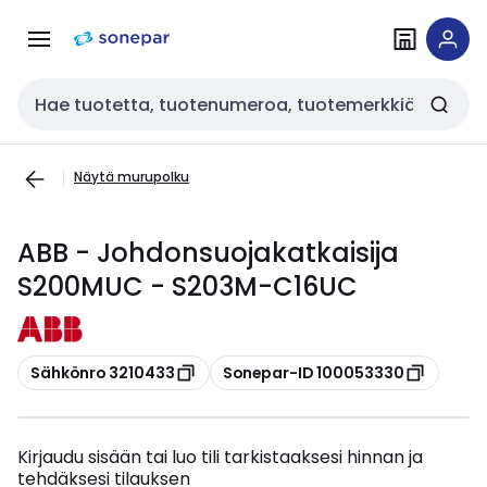
Siirry
Siirry
navigointiin
sisältöön
Haku
Näytä murupolku
ABB - Johdonsuojakatkaisija
S200MUC - S203M-C16UC
Kopioi
Kopioi
Sähkönro 3210433
Sonepar-ID 100053330
Kirjaudu sisään tai luo tili tarkistaaksesi hinnan ja
tehdäksesi tilauksen