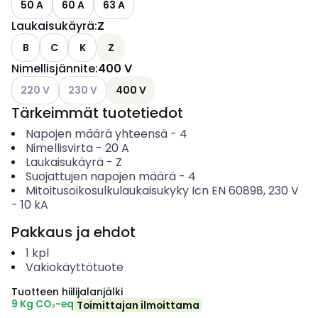
50 A
60 A
63 A
Laukaisukäyrä
:
Z
B
C
K
Z
Nimellisjännite
:
400 V
Katso käytettävissä olevat vaihtoehdot
Katso käytettävissä olevat vaihtoehdot
220 V
230 V
400 V
Tärkeimmät tuotetiedot
Napojen määrä yhteensä
-
4
Nimellisvirta
-
20
A
Laukaisukäyrä
-
Z
Suojattujen napojen määrä
-
4
Mitoitusoikosulkulaukaisukyky Icn EN 60898, 230 V
-
10
kA
Pakkaus ja ehdot
1
kpl
Vakiokäyttötuote
Tuotteen hiilijalanjälki
9 Kg CO₂-eq
Toimittajan ilmoittama