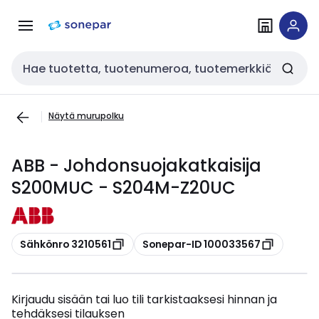
Siirry
Siirry
navigointiin
sisältöön
Haku
Näytä murupolku
ABB - Johdonsuojakatkaisija
S200MUC - S204M-Z20UC
Kopioi
Kopioi
Sähkönro 3210561
Sonepar-ID 100033567
Kirjaudu sisään tai luo tili tarkistaaksesi hinnan ja
tehdäksesi tilauksen