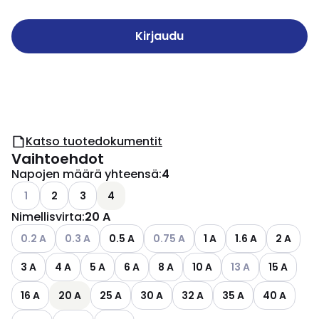
Kirjaudu
Katso tuotedokumentit
Vaihtoehdot
Napojen määrä yhteensä
:
4
Katso käytettävissä olevat vaihtoehdot
1
2
3
4
Nimellisvirta
:
20 A
Katso käytettävissä olevat vaihtoehdot
Katso käytettävissä olevat vaihtoehdot
Katso käytettävissä olevat vaihto
0.2 A
0.3 A
0.5 A
0.75 A
1 A
1.6 A
2 A
Katso käytettäviss
3 A
4 A
5 A
6 A
8 A
10 A
13 A
15 A
16 A
20 A
25 A
30 A
32 A
35 A
40 A