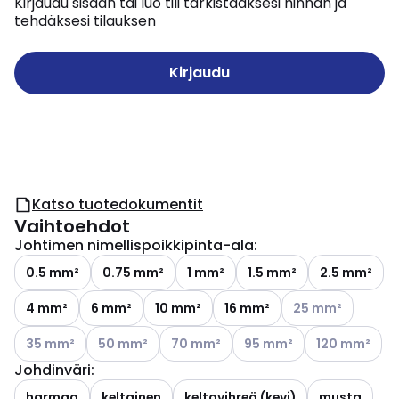
Kirjaudu sisään tai luo tili tarkistaaksesi hinnan ja
tehdäksesi tilauksen
Kirjaudu
Katso tuotedokumentit
Vaihtoehdot
Johtimen nimellispoikkipinta-ala
:
0.5 mm²
0.75 mm²
1 mm²
1.5 mm²
2.5 mm²
Katso käytettäviss
4 mm²
6 mm²
10 mm²
16 mm²
25 mm²
Katso käytettävissä olevat vaihtoehdot
Katso käytettävissä olevat vaihtoehdot
Katso käytettävissä olevat vaihtoehdo
Katso käytettävissä oleva
Katso käytettä
35 mm²
50 mm²
70 mm²
95 mm²
120 mm²
Johdinväri
:
harmaa
keltainen
keltavihreä (kevi)
musta