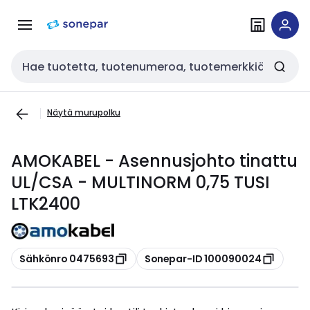
Siirry
Siirry
navigointiin
sisältöön
Haku
Näytä murupolku
AMOKABEL - Asennusjohto tinattu
UL/CSA - MULTINORM 0,75 TUSI
LTK2400
Kopioi
Kopioi
Sähkönro 0475693
Sonepar-ID 100090024