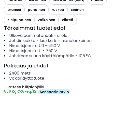
oranssi
punainen
ruskea
sininen
sinipunainen
valkoinen
vihreä
Tärkeimmät tuotetiedot
Ulkovaipan materiaali
-
ei ole
Johdinluokka
-
luokka 5 = hienolankainen
Nimellisjännite U0
-
450
V
Nimellisjännite U
-
750
V
Johtimen suurin käyttölämpötila
-
105
°C
Pakkaus ja ehdot
2400
metri
Vakiokäyttötuote
Tuotteen hiilijalanjälki
556 Kg CO₂-eq/Km
Soneparin arvio