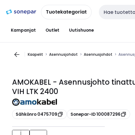
Siirry
Siirry
navigointiin
sisältöön
Tuotekategoriat
Haku
Kampanjat
Outlet
Uutishuone
Kaapelit
Asennusjohdot
Asennusjohdot
Asennusj
AMOKABEL - Asennusjohto tinatt
VIH LTK 2400
Kopioi
Kopioi
Sähkönro 0475709
Sonepar-ID 100087296