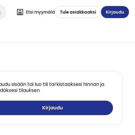
Etsi myymälä
Tule asiakkaaksi
Kirjaudu
jaudu sisään tai luo tili tarkistaaksesi hinnan ja
däksesi tilauksen
Kirjaudu