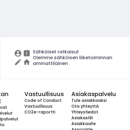
Sähköiset ratkaisut
Olemme sähköisen liiketoiminnan
ammattilainen
kan
Vastuullisuus
Asiakaspalvelu
t
Code of Conduct
Tule asiakkaaksi
Vastuullisuus
Ota yhteyttä
avat
CO2e-raportti
Yhteystiedot
lvelut
Asiakastili
ipalvelut
Asiakkaalle
to
Associate