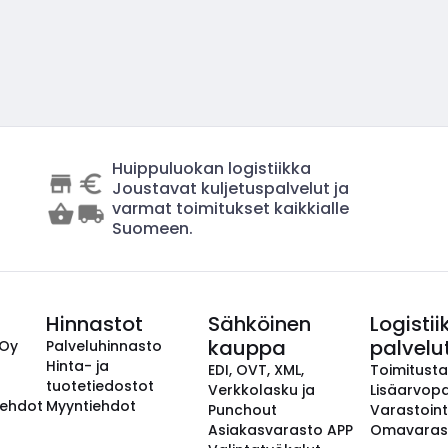
Huippuluokan logistiikka
Joustavat kuljetuspalvelut ja
varmat toimitukset kaikkialle
Suomeen.
Hinnastot
Sähköinen
Logistii
kauppa
palvelu
 Oy
Palveluhinnasto
Hinta- ja
EDI, OVT, XML,
Toimitust
tuotetiedostot
Verkkolasku ja
Lisäarvopa
aehdot
Myyntiehdot
Punchout
Varastoint
Asiakasvarasto APP
Omavaras