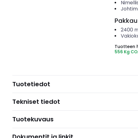
Nimelli
Johtim
Pakkau
2400
m
Vakiok
Tuotteen hi
556 Kg C
Tuotetiedot
Tekniset tiedot
Tuotekuvaus
Dokumentit ja linkit