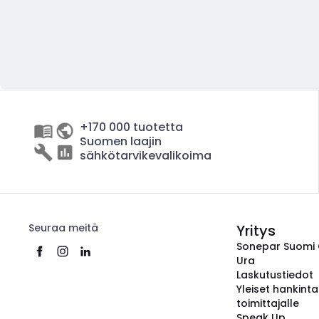
+170 000 tuotetta
Suomen laajin
sähkötarvikevalikoima
Seuraa meitä
Yritys
Sonepar Suomi
Ura
Laskutustiedot
Yleiset hankint
toimittajalle
Speak Up