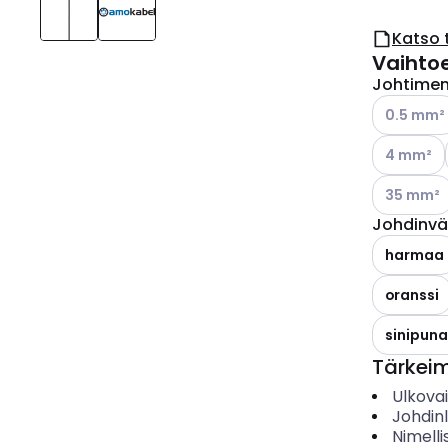
Katso 
Vaihto
Johtimen 
Katso käyt
0.5 mm²
Katso käyt
4 mm²
Katso käyt
35 mm²
Johdinvä
harmaa
oranssi
sinipuna
Tärkei
Ulkova
Johdin
Nimelli