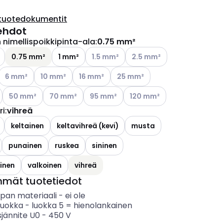
tuotedokumentit
ehdot
nimellispoikkipinta-ala
:
0.75 mm²
ettävissä olevat vaihtoehdot
Katso käytettävissä olevat vaihtoehdot
Katso käytettävissä olevat
0.75 mm²
1 mm²
1.5 mm²
2.5 mm²
ettävissä olevat vaihtoehdot
Katso käytettävissä olevat vaihtoehdot
Katso käytettävissä olevat vaihtoehdot
Katso käytettävissä olevat vaihtoehdot
Katso käytettävissä olevat vai
6 mm²
10 mm²
16 mm²
25 mm²
ettävissä olevat vaihtoehdot
Katso käytettävissä olevat vaihtoehdot
Katso käytettävissä olevat vaihtoehdot
Katso käytettävissä olevat vaihtoehdot
Katso käytettävissä olevat 
50 mm²
70 mm²
95 mm²
120 mm²
ri
:
vihreä
keltainen
keltavihreä (kevi)
musta
punainen
ruskea
sininen
inen
valkoinen
vihreä
mmät tuotetiedot
ipan materiaali
-
ei ole
luokka
-
luokka 5 = hienolankainen
sjännite U0
-
450
V