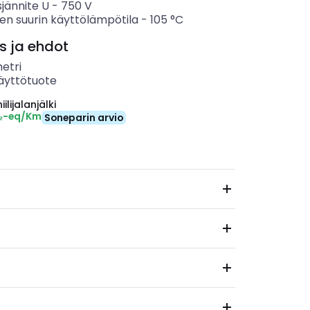
sjännite U
-
750
V
en suurin käyttölämpötila
-
105
°C
s ja ehdot
etri
äyttötuote
ilijalanjälki
O₂-eq/Km
Soneparin arvio