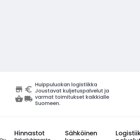
Huippuluokan logistiikka
Joustavat kuljetuspalvelut ja
varmat toimitukset kaikkialle
Suomeen.
Hinnastot
Sähköinen
Logistii