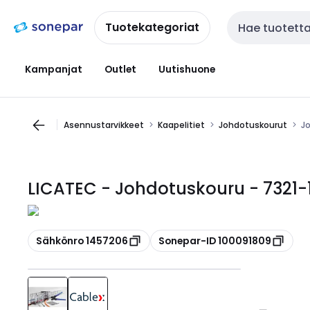
Siirry
Siirry
navigointiin
sisältöön
Tuotekategoriat
Haku
Kampanjat
Outlet
Uutishuone
Asennustarvikkeet
Kaapelitiet
Johdotuskourut
J
LICATEC - Johdotuskouru - 732
Kopioi
Kopioi
Sähkönro 1457206
Sonepar-ID 100091809