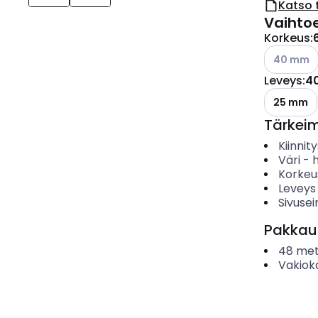
Katso 
Vaihto
Korkeus
:
Katso käyt
40 mm
Leveys
:
4
25 mm
Tärkei
Kiinnit
Väri
-
Korkeu
Leveys
Sivusei
Pakkau
48
met
Vakiok