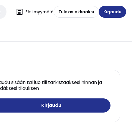
Etsi myymälä
Tule asiakkaaksi
Kirjaudu
jaudu sisään tai luo tili tarkistaaksesi hinnan ja
däksesi tilauksen
Kirjaudu