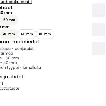
tuotedokumentit
ehdot
60 mm
ettävissä olevat vaihtoehdot
60 mm
0 mm
40 mm
60 mm
80 mm
mmät tuotetiedot
ystapa
-
pohjareiät
harmaa
s
-
60
mm
-
40
mm
nän tyyppi
-
lamelloitu
s ja ehdot
ri
äyttötuote