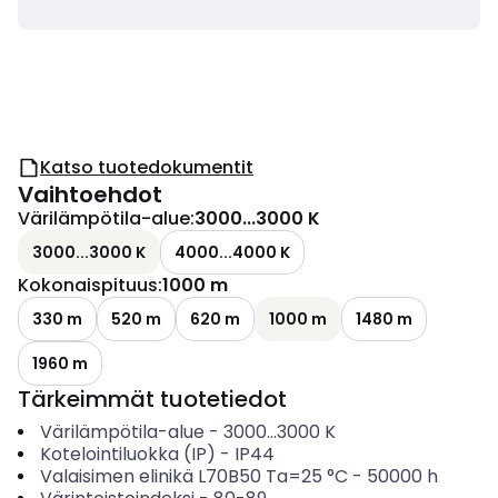
Katso tuotedokumentit
Vaihtoehdot
Värilämpötila-alue
:
3000...3000 K
3000...3000 K
4000...4000 K
Kokonaispituus
:
1000 m
330 m
520 m
620 m
1000 m
1480 m
1960 m
Tärkeimmät tuotetiedot
Värilämpötila-alue
-
3000...3000
K
Kotelointiluokka (IP)
-
IP44
Valaisimen elinikä L70B50 Ta=25 °C
-
50000
h