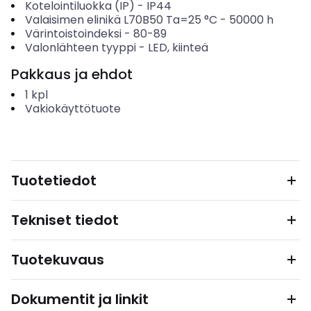
Kotelointiluokka (IP)
-
IP44
Valaisimen elinikä L70B50 Ta=25 °C
-
50000
h
Värintoistoindeksi
-
80-89
Valonlähteen tyyppi
-
LED, kiinteä
Pakkaus ja ehdot
1
kpl
Vakiokäyttötuote
Tuotetiedot
Tekniset tiedot
Tuotekuvaus
Dokumentit ja linkit