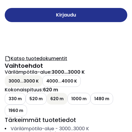
Kirjaudu
Katso tuotedokumentit
Vaihtoehdot
Värilämpötila-alue
:
3000...3000 K
3000...3000 K
4000...4000 K
Kokonaispituus
:
620 m
330 m
520 m
620 m
1000 m
1480 m
1960 m
Tärkeimmät tuotetiedot
Värilämpötila-alue
-
3000...3000
K