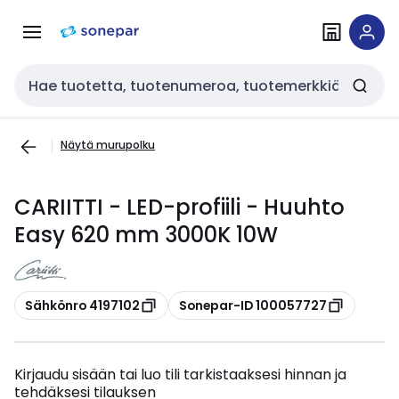
Siirry
Siirry
navigointiin
sisältöön
Haku
Näytä murupolku
CARIITTI - LED-profiili - Huuhto
Easy 620 mm 3000K 10W
Kopioi
Kopioi
Sähkönro 4197102
Sonepar-ID 100057727
Kirjaudu sisään tai luo tili tarkistaaksesi hinnan ja
tehdäksesi tilauksen