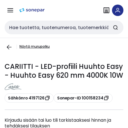
Siirry
Siirry
navigointiin
sisältöön
Haku
Näytä murupolku
CARIITTI - LED-profiili Huuhto Easy
- Huuhto Easy 620 mm 4000K 10W
Kopioi
Kopioi
Sähkönro 4197126
Sonepar-ID 100158234
Kirjaudu sisään tai luo tili tarkistaaksesi hinnan ja
tehdäksesi tilauksen