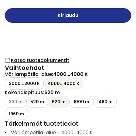
Kirjaudu
Katso tuotedokumentit
Vaihtoehdot
Värilämpötila-alue
:
4000...4000 K
3000...3000 K
4000...4000 K
Kokonaispituus
:
620 m
Katso käytettävissä olevat vaihtoehdot
330 m
520 m
620 m
1000 m
1480 m
1960 m
Tärkeimmät tuotetiedot
Värilämpötila-alue
-
4000...4000
K