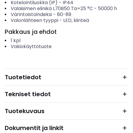
Kotelointiluokka (IP)
-
IP44
Valaisimen elinikä L70B50 Ta=25 °C
-
50000
h
Värintoistoindeksi
-
80-89
Valonlähteen tyyppi
-
LED, kiinteä
Pakkaus ja ehdot
1
kpl
Vakiokäyttötuote
Tuotetiedot
Tekniset tiedot
Tuotekuvaus
Dokumentit ja linkit